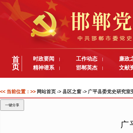
首
时政要闻
工作动态
廉政
|
|
页
精神谱系
邯郸英杰
文献
|
|
<< 当前位置：>>
网站首页
-> 县区之窗 -> 广平县委党史研
一键分享
广