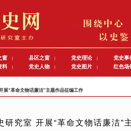
之窗
县区之窗
党史理论
党史事
|
|
|
资料
党史人物
党史图片
红色场
|
|
|
室 开展“革命文物话廉洁”主题作品征编工作
史研究室 开展“革命文物话廉洁”