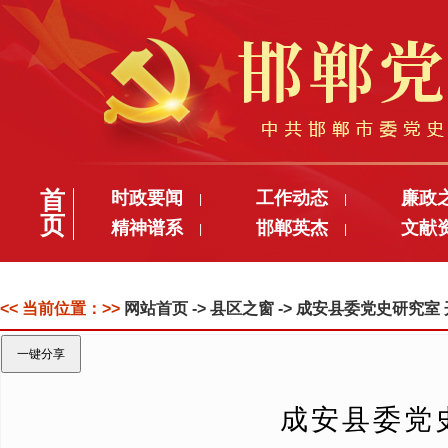
首
时政要闻
工作动态
廉政
|
|
页
精神谱系
邯郸英杰
文献
|
|
<< 当前位置：>>
网站首页
-> 县区之窗 -> 成安县委党史研究
一键分享
成安县委党