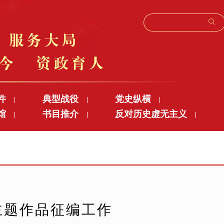
件
典型战役
党史纵横
|
|
|
馆
书目推介
反对历史虚无主义
|
|
|
主题作品征编工作