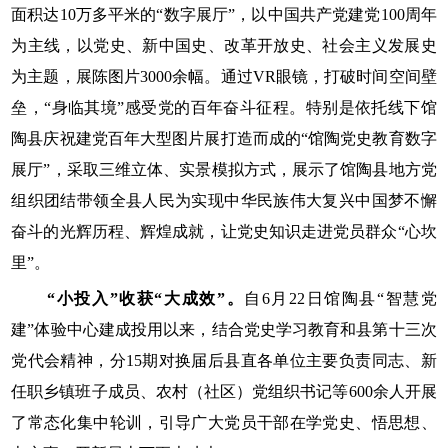
面积达10万多平米的“数字展厅”，以中国共产党建党100周年
为主线，以党史、新中国史、改革开放史、社会主义发展史
为主题，展陈图片3000余幅。通过VR眼镜，打破时间空间壁
垒，“身临其境”感受党的百年奋斗征程。特别是依托线下馆
陶县庆祝建党百年大型图片展打造而成的“馆陶党史教育数字
展厅”，采取三维立体、实景模拟方式，展示了馆陶县地方党
组织团结带领全县人民为实现中华民族伟大复兴中国梦不懈
奋斗的光辉历程、辉煌成就，让党史知识走进党员群众“心坎
里”。
“小投入”收获“大成效”。
自6月22日馆陶县“智慧党
建”体验中心建成投用以来，结合党史学习教育和县第十三次
党代会精神，分15期对换届后县直各单位主要负责同志、新
任职乡镇班子成员、农村（社区）党组织书记等600余人开展
了常态化集中轮训，引导广大党员干部在学党史、悟思想、