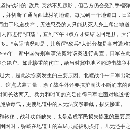
坚持战斗的“敌兵”突然不见踪影，但己方仍会受到手榴
，并切断了通向西城村的地道。每找到一个地道口，日
而由于地道狭窄，无法忍受的人只能从死人身上爬出地
道内部进行“扫荡”，直到下午 4点方才集结返回定县。
多。”实际情况却是，其所谓“敌兵”大部分都是各村避难
56年，新中国特别军事法庭对该案进行调查，日军在此战中
人家被杀绝户。如此惨重的伤亡，给当时冀中地区的游击战争
过大，是此次惨案发生的主要原因。北疃战斗中日军出动兵
左右。这点武装力量，除了战斗外还要掩护周边不断涌来的
领时间长达两天。兵力和时间的充足使得日军在面对地道
施放毒气，更使地道中的人无法安然躲藏，损失惨重。
和转移，战斗功能缺失，也是造成军民损失惨重的重要
围困时，躲藏在地道里的军民只能被动挨打，几无还手