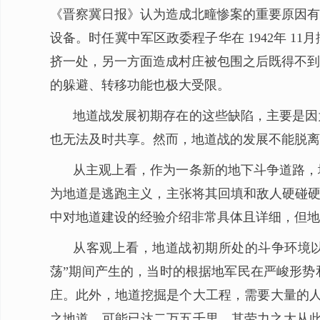
《晋察冀日报》认为造成北疃惨案的重要原因有
设备。时任冀中军区政委程子华在 1942年 
挤一处，另一方面造成村庄被包围之后既得不到
的躲避、转移功能也极大受限。
地道战发展初期存在的这些缺陷，主要是因
也无法及时共享。然而，地道战的发展不能脱离
从主观上看，作为一条新的地下斗争道路，
为地道是逃跑主义，主张将其回填和敌人硬碰硬
中对地道建设的经验介绍非常具体且详细，但地
从客观上看，地道战初期所处的斗争环境以
荡”期间产生的，当时的根据地军民在严峻形势
庄。此外，地道挖掘是个大工程，需要大量的人
之地道，可能已达二万五千里，其劳力之大从此