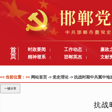
首
时政要闻
工作动态
廉政
|
|
页
精神谱系
邯郸英杰
文献
|
|
<< 当前位置：>>
网站首页
-> 党史理论 -> 抗战时期中共冀
一键分享
抗战