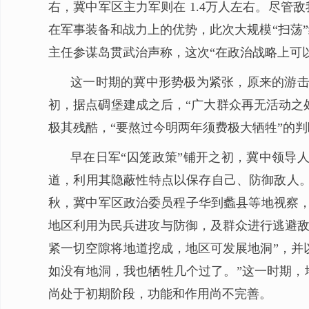
右，冀中军区主力军则在 1.4万人左右。尽
在军事装备和战力上的优势，此次大规模“扫荡
主任参谋岛贯武治声称，这次“在政治战略上可
这一时期的冀中形势极为紧张，原来的游击
初，据点碉堡建成之后，“广大群众再无活动之处
极其残酷，“要熬过今明两年须费极大牺牲”的
早在日军“囚笼政策”铺开之初，冀中领导
道，利用其隐蔽性特点以保存自己、防御敌人。早
秋，冀中军区政治委员程子华到蠡县等地视察，
地区利用为民兵进攻与防御，及群众进行逃避敌
紧一切空隙将地道挖成，地区可发展地洞”，并
如没有地洞，我也牺牲几个过了。”这一时期，
尚处于初期阶段，功能和作用尚不完善。