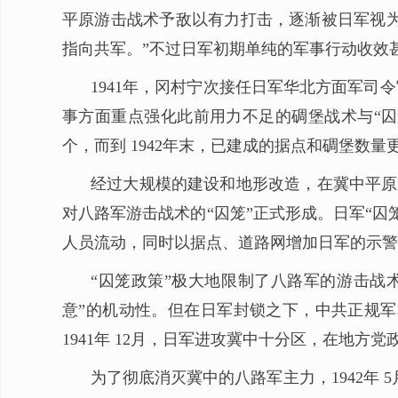
平原游击战术予敌以有力打击，逐渐被日军视为其
指向共军。”不过日军初期单纯的军事行动收效
1941年，冈村宁次接任日军华北方面军司
事方面重点强化此前用力不足的碉堡战术与“囚笼政策
个，而到 1942年末，已建成的据点和碉堡数量更是达
经过大规模的建设和地形改造，在冀中平原
对八路军游击战术的“囚笼”正式形成。日军“
人员流动，同时以据点、道路网增加日军的示警
“囚笼政策”极大地限制了八路军的游击战
意”的机动性。但在日军封锁之下，中共正规
1941年 12月，日军进攻冀中十分区，在地
为了彻底消灭冀中的八路军主力，1942年 5