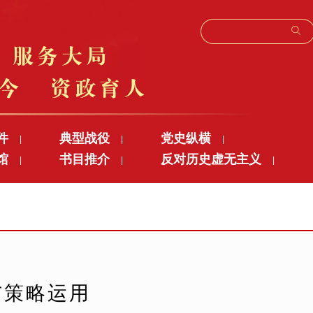
件
典型战役
党史纵横
|
|
|
馆
书目推介
反对历史虚无主义
|
|
|
与策略运用