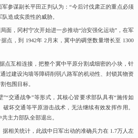
方面军参谋副长平田正判认为：“今后讨伐肃正的重点必须
军队造成实质性的威胁。
利局面，冈村宁次开始进一步推动“治安强化运动”，在军
点，到 1942年 2月末，冀中的碉堡数量增长至 1300
堡据点互相连接，把整个冀中平原分割成细密的小块，针
，通过建设沟墙等障碍削弱八路军的机动性、封锁其物资
分割包围目标。
”“交通战争”等形式，其核心皆要求部队具有“施传如
、破坏交通等平原游击战术，无法继续有效发挥作用。
，中共主力部队全部退出。
”。据相关统计，此战中日军出动的准确兵力在 1.7万人左