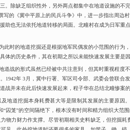
三。除缺乏组织性外，另外两点都集中在地道设施的不
11月撰写的《冀中平原上的民兵斗争》中，进一步指出周
援助也无法依托地道转移的局面。北疃村在成为日军重
为此时的地道挖掘还是根据地军民偶发的小范围的行为
具体的历史条件，其在初期之所以未能快速发展主要是
地道战的形式虽然已经被中共注意到，但其时重视程度
。1942年 3月，冀中行署、军区司令部、武委会曾联
道战并未在此后快速发展起来，程子华在总结北疃惨案
及地道挖掘本身耗费甚大等是限制其发展的主要原因。
和“囚笼”的空间隔绝下，根本没有时间和精力组织大范
力物力财力作支撑。尽管初期相关史料缺乏，但挖掘耗费巨
可见。此外挖地道时还要很多的家具，如筐子、锄、镐