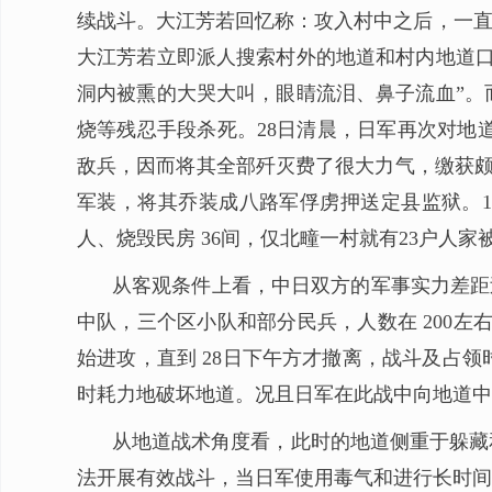
续战斗。大江芳若回忆称：攻入村中之后，一直
大江芳若立即派人搜索村外的地道和村内地道口
洞内被熏的大哭大叫，眼睛流泪、鼻子流血”。
烧等残忍手段杀死。28日清晨，日军再次对地
敌兵，因而将其全部歼灭费了很大力气，缴获颇
军装，将其乔装成八路军俘虏押送定县监狱。19
人、烧毁民房 36间，仅北疃一村就有23户
从客观条件上看，中日双方的军事实力差距
中队，三个区小队和部分民兵，人数在 200
始进攻，直到 28日下午方才撤离，战斗及占
时耗力地破坏地道。况且日军在此战中向地道中
从地道战术角度看，此时的地道侧重于躲藏
法开展有效战斗，当日军使用毒气和进行长时间