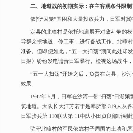
二、地道战的初期实际：在主客观条件限制
依托“囚笼”围困和大量投放兵力，日军对冀
定县的北疃村是依托地道展开对敌斗争的模
导群众挖地道、修工事，进行备战工作。北疃村
准备。但即便如此，“五一大扫荡”期间此处却发
日报》纷纷发电谴责日军暴行。检视这场战斗，
“五一大扫荡”开始之后，负责在定县、沙河
效果。
1942年 5月，日军在沙河一带“扫荡”日
筑地道。大队长大江芳若于是率所部 319人
日军步兵第 110联队第 11中队小田贞良部听
驻守北疃村的军民依靠村子周围的土墙和屋