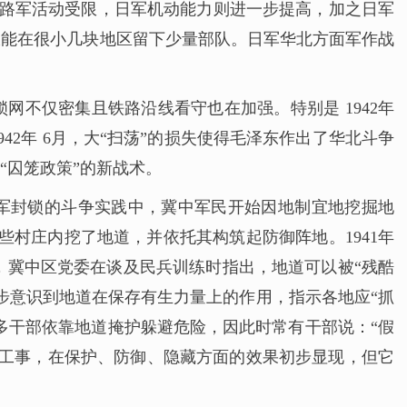
，八路军活动受限，日军机动能力则进一步提高，加之日军
仅能在很小几块地区留下少量部队。日军华北方面军作战
不仅密集且铁路沿线看守也在加强。特别是 1942年
2年 6月，大“扫荡”的损失使得毛泽东作出了华北斗争
“囚笼政策”的新战术。
日军封锁的斗争实践中，冀中军民开始因地制宜地挖掘地
些村庄内挖了地道，并依托其构筑起防御阵地。1941年
，冀中区党委在谈及民兵训练时指出，地道可以被“残酷
步意识到地道在保存有生力量上的作用，指示各地应“抓
很多干部依靠地道掩护躲避危险，因此时常有干部说：“假
下工事，在保护、防御、隐藏方面的效果初步显现，但它