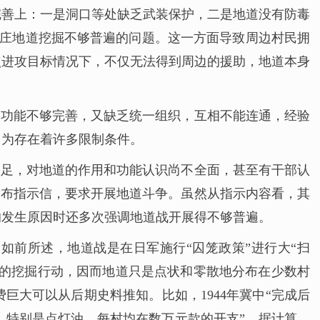
完善上：一是洞口等处缺乏武装保护，二是地道没有防毒
边村庄地道挖掘不够普遍的问题。这一方面导致周边村民拥
点进攻目标情况下，不仅无法得到周边的援助，地道本身
，功能不够完善，又缺乏统一组织，互相不能连通，经验
因为存在着许多限制条件。
不足，对地道的作用和功能认识尚不全面，甚至有干部认
合发布指示信，要求开展地道斗争。虽然从指示内容看，其
的发生原因时还多次强调地道战开展得不够普遍。
如前所述，地道战是在日军施行“囚笼政策”进行大“扫
围的挖掘行动，因而地道只是点状和零散地分布在少数村
大可以从后期史料推知。比如，1944年冀中“完成后
，特别是点灯油，每村均在数万元款的开支”。据计算，