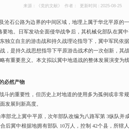
来源：《党的文献》 作者： 更新时间 : 2025-08-25
及沧石公路为边界的中间区域，地理上属于华北平原的
战略要地。日军发动全面侵华战争后，其机械化部队在冀
泽东独立自主的游击战和持久战理论指导下，冀中军民依
战，是持久战思想指导下平原游击战术的一次创新，其
略有重要意义。本文拟以冀中地道战的整体发展演变为
的必然产物
战斗的重要性，但历史上对地道的使用多为孤例或非常
面发展到新高度。
正操率部北上冀中平原，次年部队改编为八路军第 3纵队并成
合后冀中根据地拥有部队 10万人，控制 42个县，所辖