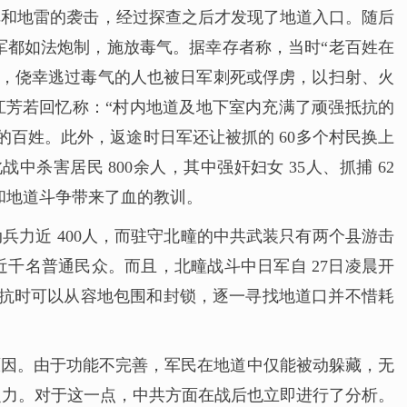
弹和地雷的袭击，经过探查之后才发现了地道入口。随后
军都如法炮制，施放毒气。据幸存者称，当时“老百姓在
道，侥幸逃过毒气的人也被日军刺死或俘虏，以扫射、火
大江芳若回忆称：“村内地道及地下室内充满了顽强抵抗的
的百姓。此外，返途时日军还让被抓的 60多个村民换上
杀害居民 800余人，其中强奸妇女 35人、抓捕 62
和地道斗争带来了血的教训。
力近 400人，而驻守北疃的中共武装只有两个县游击
近千名普通民众。而且，北疃战斗中日军自 27日凌晨开
抵抗时可以从容地包围和封锁，逐一寻找地道口并不惜耗
原因。由于功能不完善，军民在地道中仅能被动躲藏，无
之力。对于这一点，中共方面在战后也立即进行了分析。