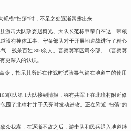
大规模“扫荡”时，不足之处逐渐暴露出来。
、县游击大队政委赵树光、大队长范栋申亲自在这一带领
地道设有掩体工事。守备部队对于开展地道战进行了精心
气，残杀百姓 800余人。晋察冀军区司令部、《晋察冀
足有更深入的认识。
上级命令，指示其所部在作战时试验毒气筒在地道中的使用
 163联队第 1大队接到情报，称有共军正在北疃村附近修
前包围了北疃村并于天亮时发动进攻。正在附近“扫荡”的
于敌众我寡，在逐渐不敌之后，游击队和民兵退入地道继