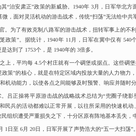
“治安肃正”政策的新威胁。1940年 3月，日军华北
甚微，面对灵活机动的游击战术，传统“扫荡”无法给中共
令官。为了有效克制八路军的游击战术，扭转军事上的不
”。据统计，1940年 11月，日军在冀中仅有 540个据
到了 1753个，是 1940年的 3倍多。
之上，平均每 4.5个村庄就有一个碉堡或据点。这些碉
囚笼政策”的核心，就是在特定区域内投放大量的人力物力
和机动能力，以使各点之间能够及时预警、响应并随时
术。吕正操将平原游击战的战略战术总结为“兜圈子绕影壁
军和民兵的活动都难以正常开展，以往所采用的快速机动
方党政民组织遭受严重损失之下，十分区原有阵地基本丢失
月 1日至 6月 20日，日军开展了声势浩大的“五一大扫荡