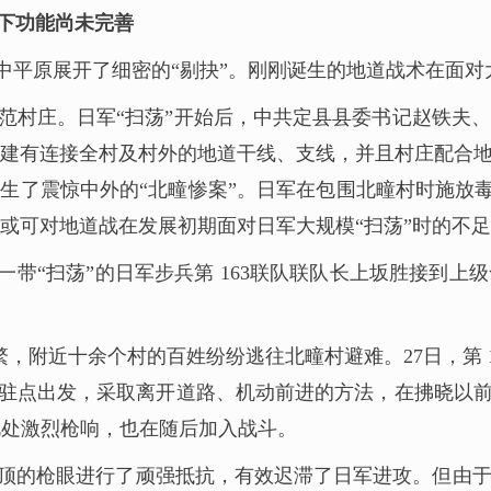
下功能尚未完善
中平原展开了细密的“剔抉”。刚刚诞生的地道战术在面对
范村庄。日军“扫荡”开始后，中共定县县委书记赵铁夫
建有连接全村及村外的地道干线、支线，并且村庄配合
生了震惊中外的“北疃惨案”。日军在包围北疃村时施放毒
或可对地道战在发展初期面对日军大规模“扫荡”时的不
一带“扫荡”的日军步兵第 163联队联队长上坂胜接到
渐频繁，附近十余个村的百姓纷纷逃往北疃村避难。27日，第
从各驻点出发，采取离开道路、机动前进的方法，在拂晓以
到此处激烈枪响，也在随后加入战斗。
顶的枪眼进行了顽强抵抗，有效迟滞了日军进攻。但由