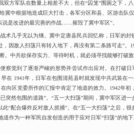
管敌我双方军队在数量上相差不大，但在“囚笼”围困之下
”给冀中根据地造成巨大打击，各军分区和县、区游击队
以说是改进的最完善的作战……摧毁了冀中军区”。
战术几乎无以为继。冀中定唐县民兵回忆称，日军的封锁网
，因敌人扫荡只有转入地下，再没有第二条路可走”。194
判断。中共欲保存实力、等待时机，就必须寻找能够打破敌
人便察觉到了逐渐严峻的形势并尝试作出应对。在打破
在 1941年，日军在包围清苑县时就发现中共武装在一
在向区党委所作的汇报中肯定了地道的效力。1942年初
已突然包围的道路”。“五一大扫荡”期间，冀中军区进一
以此“配合爆炸反对敌人抓捕”。在“五一大扫荡”之后，
地道作为一种军民自发创造的用于应对日军“扫荡”的地