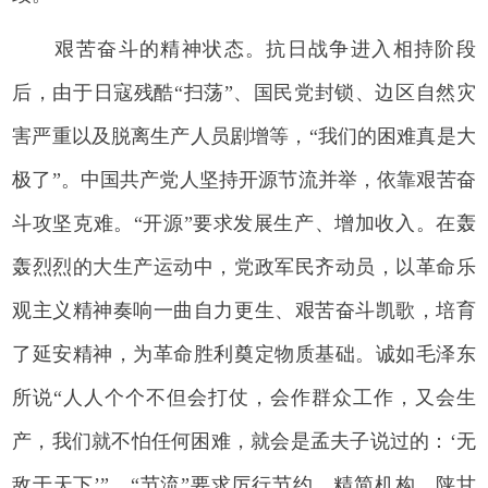
艰苦奋斗的精神状态。抗日战争进入相持阶段
后，由于日寇残酷“扫荡”、国民党封锁、边区自然灾
害严重以及脱离生产人员剧增等，“我们的困难真是大
极了”。中国共产党人坚持开源节流并举，依靠艰苦奋
斗攻坚克难。“开源”要求发展生产、增加收入。在轰
轰烈烈的大生产运动中，党政军民齐动员，以革命乐
观主义精神奏响一曲自力更生、艰苦奋斗凯歌，培育
了延安精神，为革命胜利奠定物质基础。诚如毛泽东
所说“人人个个不但会打仗，会作群众工作，又会生
产，我们就不怕任何困难，就会是孟夫子说过的：‘无
敌于天下’”。“节流”要求厉行节约、精简机构。陕甘