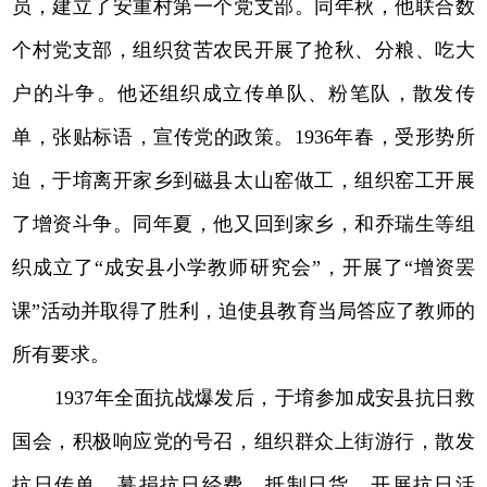
员，建立了安重村第一个党支部。同年秋，他联合数
个村党支部，组织贫苦农民开展了抢秋、分粮、吃大
户的斗争。他还组织成立传单队、粉笔队，散发传
单，张贴标语，宣传党的政策。1936年春，受形势所
迫，于堉离开家乡到磁县太山窑做工，组织窑工开展
了增资斗争。同年夏，他又回到家乡，和乔瑞生等组
织成立了“成安县小学教师研究会”，开展了“增资罢
课”活动并取得了胜利，迫使县教育当局答应了教师的
所有要求。
1937年全面抗战爆发后，于堉参加成安县抗日救
国会，积极响应党的号召，组织群众上街游行，散发
抗日传单、募捐抗日经费、抵制日货、开展抗日活