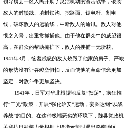
领导魏县一区人民开展了灵活机动的游击战争，破袭
敌人的封锁线、填封锁沟、挖路面、锯电杆、割电
线，破坏敌人的运输线，中断敌人的通讯。敌人对他
恨之入骨，出重赏抓捕他。由于他在群众中的威望很
高，在群众的帮助掩护下，敌人的搜捕一无所获。
1941年3月，恼羞成怒的敌人烧毁了他家的房子。严峻
的形势没有让谷竣垒惧怕，反而使他的革命信念更加
坚定，对敌斗争更加坚决。
1941年，日军对华北根据地反复“扫荡”，疯狂推
行“三光”政策，开展“强化治安”运动，妄图达到“以战
养战”的目的。在这种极端恶劣的环境下，魏县党政机
关和抗日武装力量根据上级指示暂时退出路南地区。