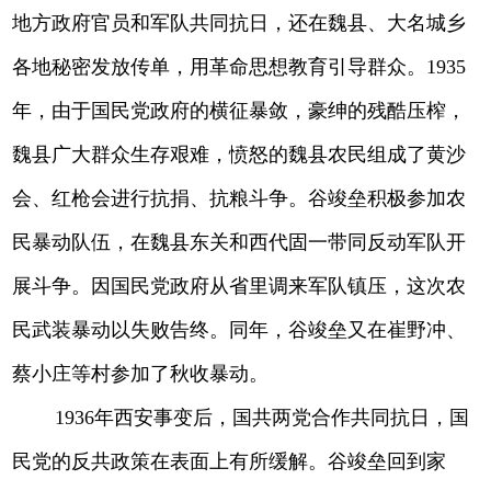
地方政府官员和军队共同抗日，还在魏县、大名城乡
各地秘密发放传单，用革命思想教育引导群众。1935
年，由于国民党政府的横征暴敛，豪绅的残酷压榨，
魏县广大群众生存艰难，愤怒的魏县农民组成了黄沙
会、红枪会进行抗捐、抗粮斗争。谷竣垒积极参加农
民暴动队伍，在魏县东关和西代固一带同反动军队开
展斗争。因国民党政府从省里调来军队镇压，这次农
民武装暴动以失败告终。同年，谷竣垒又在崔野冲、
蔡小庄等村参加了秋收暴动。
1936年西安事变后，国共两党合作共同抗日，国
民党的反共政策在表面上有所缓解。谷竣垒回到家