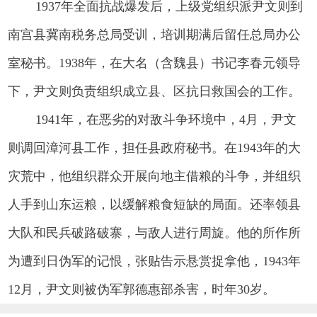
1937年全面抗战爆发后，上级党组织派尹文则到
南宫县冀南税务总局受训，培训期满后留任总局办公
室秘书。1938年，在大名（含魏县）书记李春元领导
下，尹文则负责组织成立县、区抗日救国会的工作。
1941年，在恶劣的对敌斗争环境中，4月，尹文
则调回漳河县工作，担任县政府秘书。在1943年的大
灾荒中，他组织群众开展向地主借粮的斗争，并组织
人手到山东运粮，以缓解粮食短缺的局面。还率领县
大队和民兵破路破寨，与敌人进行周旋。他的所作所
为遭到日伪军的记恨，张贴告示悬赏捉拿他，1943年
12月，尹文则被伪军郭德惠部杀害，时年30岁。