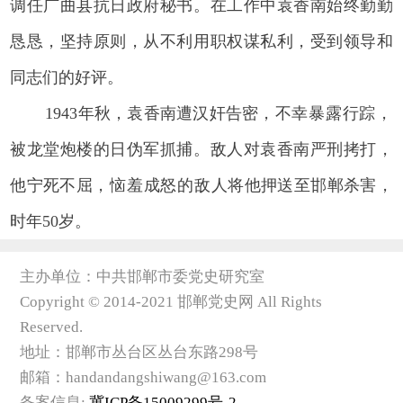
调任广曲县抗日政府秘书。在工作中袁香南始终勤勤
恳恳，坚持原则，从不利用职权谋私利，受到领导和
同志们的好评。
1943年秋，袁香南遭汉奸告密，
不幸暴露行踪，
被龙堂炮楼的日伪军抓捕。敌人对袁香南严刑拷打，
他宁死不屈，
恼羞成怒的
敌人将他押送至邯郸杀害，
时年50岁。
主办单位：中共邯郸市委党史研究室
Copyright © 2014-2021 邯郸党史网 All Rights
Reserved.
地址：邯郸市丛台区丛台东路298号
邮箱：handandangshiwang@163.com
备案信息:
冀ICP备15009299号-2