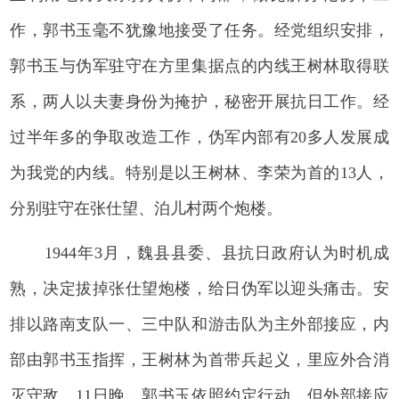
作，郭书玉毫不犹豫地接受了任务。经党组织安排，
郭书玉与伪军驻守在方里集据点的内线王树林取得联
系，两人以夫妻身份为掩护，秘密开展抗日工作。经
过半年多的争取改造工作，伪军内部有20多人发展成
为我党的内线。特别是以王树林、李荣为首的13人，
分别驻守在张仕望、泊儿村两个炮楼。
1944年3月，魏县县委、县抗日政府认为时机成
熟，决定拔掉张仕望炮楼，给日伪军以迎头痛击。安
排以路南支队一、三中队和游击队为主外部接应，内
部由郭书玉指挥，王树林为首带兵起义，里应外合消
灭守敌。11日晚，郭书玉依照约定行动，但外部接应