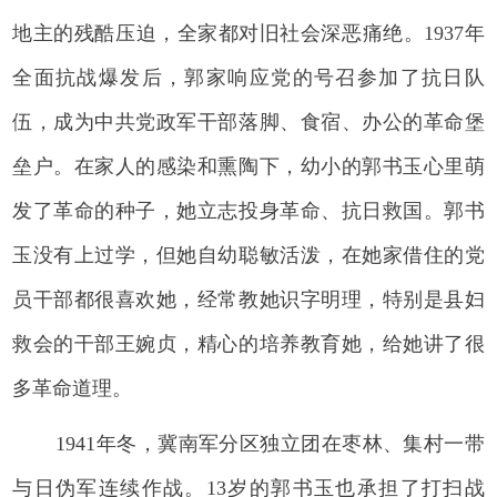
地主的残酷压迫，全家都对旧社会深恶痛绝。1937年
全面抗战爆发后，郭家响应党的号召参加了抗日队
伍，成为中共党政军干部落脚、食宿、办公的革命堡
垒户。在家人的感染和熏陶下，幼小的郭书玉心里萌
发了革命的种子，她立志投身革命、抗日救国。郭书
玉没有上过学，但她自幼聪敏活泼，在她家借住的党
员干部都很喜欢她，经常教她识字明理，特别是县妇
救会的干部王婉贞，精心的培养教育她，给她讲了很
多革命道理。
1941年冬，冀南军分区独立团在枣林、集村一带
与日伪军连续作战。13岁的郭书玉也承担了打扫战