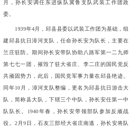
月，孙长安调任东进纵队冀鲁支队武装工作团政
委。
1939年4月，邱县县委以武装工作团为基础，组
建邱县抗日漳河支队，任命孙长安为队长，主要在
兰庄驻防。期间孙长安带队协助八路军第一二九师
第七七一团，摧毁了驻大省庄、李二庄的国民党反
共顽固势力，此后，国民党军事力量在邱县绝迹。
同年10月，漳河支队整编，更名为邱县抗日游击大
队，简称县大队，下辖三个中队，孙长安任第一中
队队长。1940年春，孙长安带领部队参加反顽战
役。2月9日，石友三部经大省庄南逃，孙长安将队