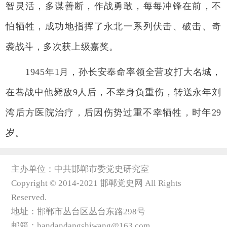
智灵活，多谋善断，作战勇敢，每每冲锋在前，不
怕牺牲，成功地指挥了永北一系列伏击、破击、奇
袭战斗，多次获上级嘉奖。
1945年1月，孙长安奉命率领全营攻打大名城，
在巷战中他毙敌9人后，不幸身负重伤，转送永年刘
湾后方医院治疗，后因伤势过重不幸牺牲，时年29
岁。
主办单位：中共邯郸市委党史研究室
Copyright © 2014-2021 邯郸党史网 All Rights
Reserved.
地址：邯郸市丛台区丛台东路298号
邮箱：handandangshiwang@163.com