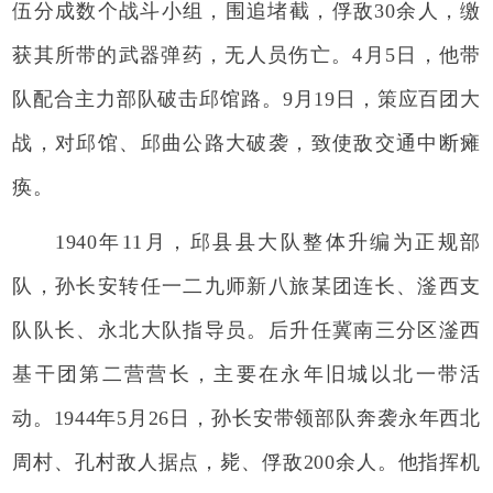
伍分成数个战斗小组，围追堵截，俘敌30余人，缴
获其所带的武器弹药，无人员伤亡。4月5日，他带
队配合主力部队破击邱馆路。9月19日，策应百团大
战，对邱馆、邱曲公路大破袭，致使敌交通中断瘫
痪。
1940年11月，邱县县大队整体升编为正规部
队，孙长安转任一二九师新八旅某团连长、滏西支
队队长、永北大队指导员。后升任冀南三分区滏西
基干团第二营营长，主要在永年旧城以北一带活
动。1944年5月26日，孙长安带领部队奔袭永年西北
周村、孔村敌人据点，毙、俘敌200余人。他指挥机