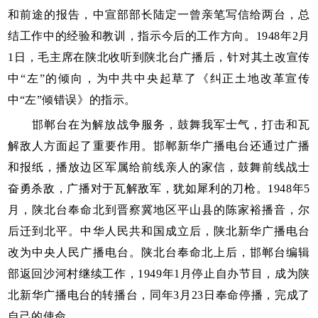
和前途的报告，中宣部部长陆定一曾亲笔写信给两台，总
结工作中的经验和教训，指示今后的工作方向。1948年2月
1日，毛主席在陕北收听到陕北台广播后，针对其土改宣传
中“左”的倾向，为中共中央起草了《纠正土地改革宣传
中“左”倾错误》的指示。
邯郸台在为解放战争服务，鼓舞我军士气，打击和瓦
解敌人方面起了重要作用。邯郸新华广播电台还通过广播
和报纸，播放边区军属给前线亲人的家信，鼓舞前线战士
奋勇杀敌，广播对于瓦解敌军，犹如犀利的刀枪。1948年5
月，陕北台奉命北到晋察冀地区平山县的陈家裕播音，尔
后迁到北平。中华人民共和国成立后，陕北新华广播电台
改为中央人民广播电台。陕北台奉命北上后，邯郸台编辑
部返回沙河村继续工作，1949年1月停止自办节目，成为陕
北新华广播电台的转播台，同年3月23日奉命停播，完成了
自己的使命。