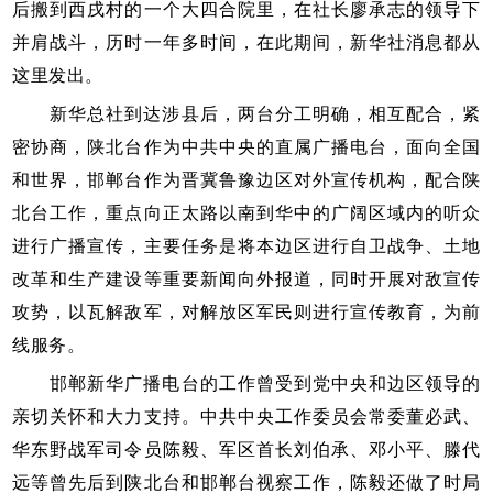
后搬到西戌村的一个大四合院里，在社长廖承志的领导下
并肩战斗，历时一年多时间，在此期间，新华社消息都从
这里发出。
新华总社到达涉县后，两台分工明确，相互配合，紧
密协商，陕北台作为中共中央的直属广播电台，面向全国
和世界，邯郸台作为晋冀鲁豫边区对外宣传机构，配合陕
北台工作，重点向正太路以南到华中的广阔区域内的听众
进行广播宣传，主要任务是将本边区进行自卫战争、土地
改革和生产建设等重要新闻向外报道，同时开展对敌宣传
攻势，以瓦解敌军，对解放区军民则进行宣传教育，为前
线服务。
邯郸新华广播电台的工作曾受到党中央和边区领导的
亲切关怀和大力支持。中共中央工作委员会常委董必武、
华东野战军司令员陈毅、军区首长刘伯承、邓小平、滕代
远等曾先后到陕北台和邯郸台视察工作，陈毅还做了时局