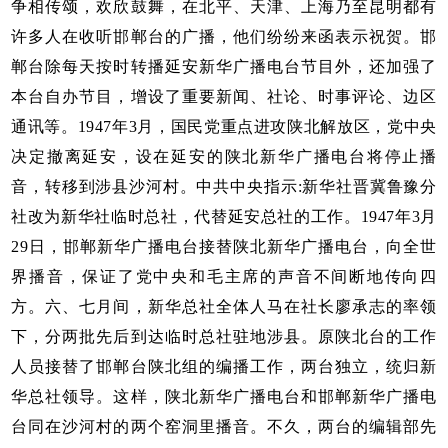
争相传颂，欢欣鼓舞，在北平、天津、上海乃至昆明都有
许多人在收听邯郸台的广播，他们纷纷来函表示祝贺。邯
郸台除每天按时转播延安新华广播电台节目外，还加强了
本台自办节目，增设了重要新闻、社论、时事评论、边区
通讯等。1947年3月，国民党重点进攻陕北解放区，党中央
决定撤离延安，设在延安的陕北新华广播电台将停止播
音，转移到涉县沙河村。中共中央指示:新华社晋冀鲁豫分
社改为新华社临时总社，代替延安总社的工作。1947年3月
29日，邯郸新华广播电台接替陕北新华广播电台，向全世
界播音，保证了党中央和毛主席的声音不间断地传向四
方。六、七月间，新华总社全体人马在社长廖承志的率领
下，分两批先后到达临时总社驻地涉县。原陕北台的工作
人员接替了邯郸台陕北组的编播工作，两台独立，统归新
华总社领导。这样，陕北新华广播电台和邯郸新华广播电
台同在沙河村的两个窑洞里播音。不久，两台的编辑部先