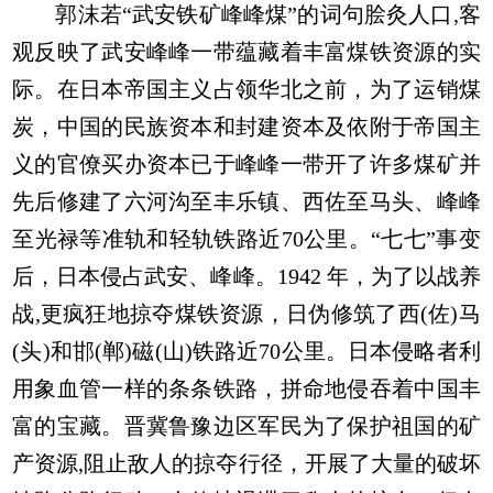
郭沫若“武安铁矿峰峰煤”的词句脍灸人口,客
观反映了武安峰峰一带蕴藏着丰富煤铁资源的实
际。在日本帝国主义占领华北之前，为了运销煤
炭，中国的民族资本和封建资本及依附于帝国主
义的官僚买办资本已于峰峰一带开了许多煤矿并
先后修建了六河沟至丰乐镇、西佐至马头、峰峰
至光禄等准轨和轻轨铁路近70公里。“七七”事变
后，日本侵占武安、峰峰。1942 年，为了以战养
战,更疯狂地掠夺煤铁资源，日伪修筑了西(佐)马
(头)和邯(郸)磁(山)铁路近70公里。日本侵略者利
用象血管一样的条条铁路，拼命地侵吞着中国丰
富的宝藏。晋冀鲁豫边区军民为了保护祖国的矿
产资源,阻止敌人的掠夺行径，开展了大量的破坏