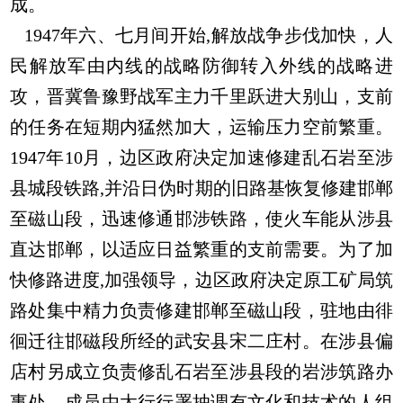
成。
1947年六、七月间开始,解放战争步伐加快，人
民解放军由内线的战略防御转入外线的战略进
攻，晋冀鲁豫野战军主力千里跃进大别山，支前
的任务在短期内猛然加大，运输压力空前繁重。
1947年10月，边区政府决定加速修建乱石岩至涉
县城段铁路,并沿日伪时期的旧路基恢复修建邯郸
至磁山段，迅速修通邯涉铁路，使火车能从涉县
直达邯郸，以适应日益繁重的支前需要。为了加
快修路进度,加强领导，边区政府决定原工矿局筑
路处集中精力负责修建邯郸至磁山段，驻地由徘
徊迁往邯磁段所经的武安县宋二庄村。在涉县偏
店村另成立负责修乱石岩至涉县段的岩涉筑路办
事处，成员由太行行署抽调有文化和技术的人组