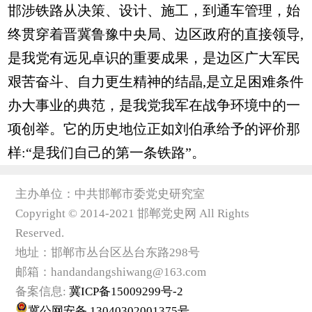
邯涉铁路从决策、设计、施工，到通车管理，始
终贯穿着晋冀鲁豫中央局、边区政府的直接领导,
是我党有远见卓识的重要成果，是边区广大军民
艰苦奋斗、自力更生精神的结晶,是立足困难条件
办大事业的典范，是我党我军在战争环境中的一
项创举。它的历史地位正如刘伯承给予的评价那
样:“是我们自己的第一条铁路”。
主办单位：中共邯郸市委党史研究室
Copyright © 2014-2021 邯郸党史网 All Rights
Reserved.
地址：邯郸市丛台区丛台东路298号
邮箱：handandangshiwang@163.com
备案信息:
冀ICP备15009299号-2
冀公网安备 13040302001375号