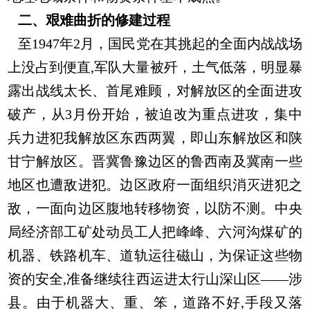
二、艰难曲折的修建过程
至1947年2月，国民党在其挑起的全面内战战场
上没占到便直,军队大量被歼，土气低落，明显暴
露出战线太长、首尾难顾，对解放区的全面进攻
破产，从3月份开始，被迫改为重点进攻，集中
兵力进犯我解放区东西两翼，即山东解放区和陕
甘宁解放区。晋冀鲁豫边区的鲁西南及冀南一些
地区也遭敌进犯。边区政府一面组织消灭进犯之
敌，一面向边区腹地转移物资，以防不测。中央
局经济部工矿处动员工人把峰峰、六河沟煤矿的
机器、铁路机车、道轨运往磁山，为保证这些物
资的安全,准备继续往西运进太行山深山区——涉
县。由于机器大、重、笨，道路不好,手段又落