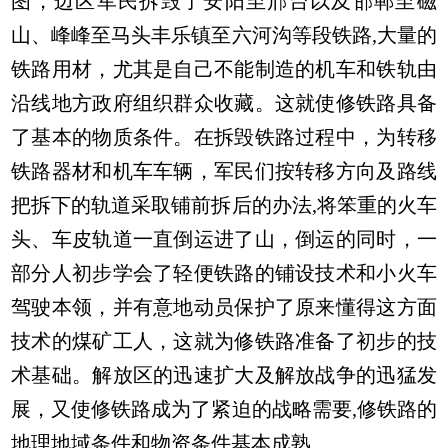
图，边区军民拆毁了安阳至邢台以及邯郸至磁
山、峰峰至马头丰乐镇至六河沟等段铁路,大量的
铁路用材，尤其是自己不能制造的机车和铁轨由
沿线地方政府组织群众收藏。这就使修铁路具备
了基本的物质条件。在拆毁铁路过程中，为转移
铁路器材和机车车辆，军民们按转移方向及路线
把拆下的轨道采取铺前拆后的办法,将笨重的火车
头、车皮轨道一直倒运进了山，倒运的同时，一
部分人初步学会了轻便铁路的铺设技术和小火车
驾驶本领，并有意地动员保护了原来懂得这方面
技术的煤矿工人，这就为修铁路准备了初步的技
术基础。解放区的迅速扩大及解放战争的迅猛发
展，又使修铁路成为了紧迫的战略需要,修铁路的
地理地域条件和物资条件基本成熟。