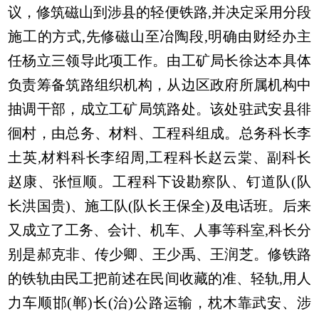
议，修筑磁山到涉县的轻便铁路,并决定采用分段
施工的方式,先修磁山至冶陶段,明确由财经办主
任杨立三领导此项工作。由工矿局长徐达本具体
负责筹备筑路组织机构，从边区政府所属机构中
抽调干部，成立工矿局筑路处。该处驻武安县徘
徊村，由总务、材料、工程科组成。总务科长李
土英,材料科长李绍周,工程科长赵云棠、副科长
赵康、张恒顺。工程科下设勘察队、钉道队(队
长洪国贵)、施工队(队长王保全)及电话班。后来
又成立了工务、会计、机车、人事等科室,科长分
别是郝克非、传少卿、王少禹、王润芝。修铁路
的铁轨由民工把前述在民间收藏的准、轻轨,用人
力车顺邯(郸)长(治)公路运输，枕木靠武安、涉