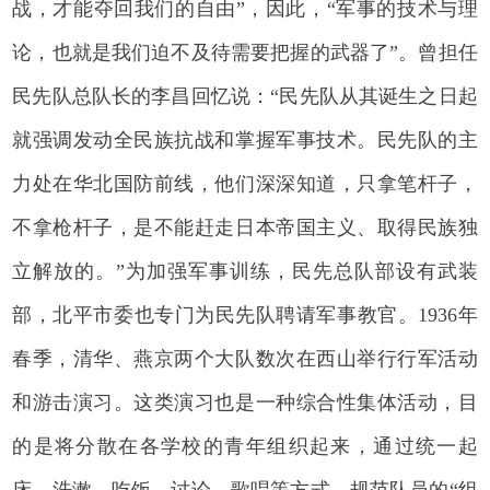
战，才能夺回我们的自由”，因此，“军事的技术与理
论，也就是我们迫不及待需要把握的武器了”。曾担任
民先队总队长的李昌回忆说：“民先队从其诞生之日起
就强调发动全民族抗战和掌握军事技术。民先队的主
力处在华北国防前线，他们深深知道，只拿笔杆子，
不拿枪杆子，是不能赶走日本帝国主义、取得民族独
立解放的。”为加强军事训练，民先总队部设有武装
部，北平市委也专门为民先队聘请军事教官。1936年
春季，清华、燕京两个大队数次在西山举行行军活动
和游击演习。这类演习也是一种综合性集体活动，目
的是将分散在各学校的青年组织起来，通过统一起
床、洗漱、吃饭、讨论、歌唱等方式，规范队员的“组