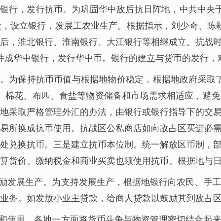
行，发行抗币。为巩固华中敌后抗日阵地，中共中央于1
，设立银行，发展工农业生产。根据指示，刘少奇、陈毅决
后，淮北银行、淮南银行、大江银行等相继成立。抗战
合并成华中银行，发行华中币。银行的建立与货币的发行
。为保持抗币币值与根据地物价稳定，根据地政府采取
、棉花、布匹、食盐等物资储备和市场需求相适应，避
地采取严格管理外汇的办法，由银行或银行指导下的交
易所换成抗币使用。抗战区公私商店如向敌占区买进必
处兑换抗币。三是建立抗币本位制。统一解放区币制，
算货价。缴纳税金和商业买卖也须使用抗币。根据地与
励发展生产。为支持发展生产，根据地银行向农民、手
业务。如发放小业主贷款，给商人贷款以鼓励其到敌占
和使用。各地一方面将货币斗争与物资管理密切结合起