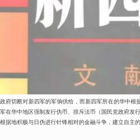
政府切断对新四军的军饷供给，而新四军所在的华中根
军在华中地区强制发行伪币、排斥法币（国民党政府发
根据地积极与日伪进行针锋相对的金融斗争，建立自主