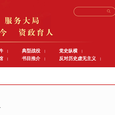
件
典型战役
党史纵横
|
|
|
馆
书目推介
反对历史虚无主义
|
|
|
争