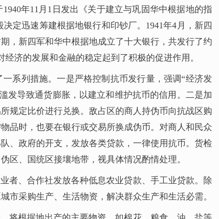
940年11月1日发出《关于建立与巩固华中根据地的指
定迅速筹建根据地银行和印钞厂。1941年4月，新四
时期，新四军和华中根据地成立了十大银行，共发行了约
，对经济的发展和金融的稳定起到了积极的促进作用。
了一系列措施。一是严格控制抗币发行量，强调“经济发
免滥发导致通货膨胀，以建立和维护抗币的信用。二是加
易所规定比价进行兑换。敌占区的商人持伪币向抗战区购
需物品时，也要在银行或交易所换成伪币。对商人和民众
部队、政府的开支，发放各类贷款，一律使用抗币。货检
日伪区、国统区接壤地带，视具体情况酌情处理。
工业者、合作社发放各种低息农业贷款、手工业贷款。除
区城市采购生产、生活物资，解决群众生产和生活必需。
来。将根据地出产的主要物资，如棉花、粮食、油、盐等