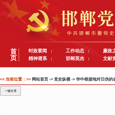
首
时政要闻
工作动态
廉政
|
|
页
精神谱系
邯郸英杰
文献
|
|
<< 当前位置：>>
网站首页
-> 党史纵横 -> 华中根据地对日伪
一键分享