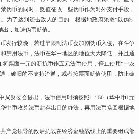
查禁伪币的同时，贬值征收一些伪币作为对外支付手段，
。为了达到还击敌人的目的，根据地政府采取“以伪制
抛出，加速伪币贬值。
抗币发行较晚，若过早限制法币会加剧伪币入侵。在斗争
除和禁用法币，法币在华中地区的地位大大降低，并且通
如将票面一元的新抗币作五元法币使用，停止使用“中农
流通，破旧的不支持流通，或者按票面贬值使用，防止破
中局财委会提出，法币使用时须按照1：50（华中币1元
以华中币收兑法币封存出口的办法，再用法币换回根据地
国共产党领导的敌后抗战在经济金融战线上的重要组成部