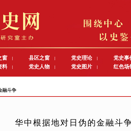
之窗
县区之窗
党史理论
党史事
|
|
|
资料
党史人物
党史图片
红色场
|
|
|
的金融斗争
华中根据地对日伪的金融斗