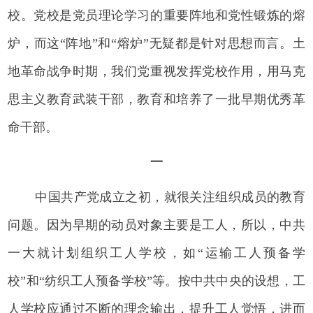
校。党校是党员理论学习的重要阵地和党性锻炼的熔
炉，而这“阵地”和“熔炉”无疑都是针对思想而言。土
地革命战争时期，我们党重视发挥党校作用，用马克
思主义教育武装干部，教育和培养了一批早期优秀革
命干部。
一
中国共产党成立之初，就很关注组织成员的教育
问题。因为早期的动员对象主要是工人，所以，中共
一大就计划组织工人学校，如“运输工人预备学
校”和“纺织工人预备学校”等。按中共中央的设想，工
人学校应通过不断的理念输出，提升工人觉悟，进而