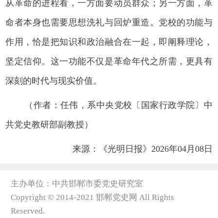
从革命的进程看，一方面要动员群众；另一方面，革
命者本身也需要思想洗礼与回炉重造。党校的功能与
作用，恰是把知识和政治融合在一起，即阐释理论，
坚定信仰。这一功能不仅是革命年代之所需，更具有
深刻的时代与现实价值。
（作者：任伟，系中央党校〔国家行政学院〕中
共党史教研部副教授）
来源：《光明日报》2026年04月08日
主办单位：中共邯郸市委党史研究室
Copyright © 2014-2021 邯郸党史网 All Rights
Reserved.