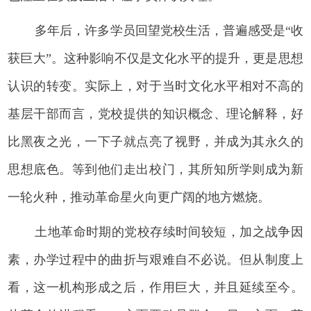
多年后，许多学员回望党校生活，普遍感受是“收
获巨大”。这种影响不仅是文化水平的提升，更是思想
认识的转变。实际上，对于当时文化水平相对不高的
基层干部而言，党校提供的知识概念、理论解释，好
比黑夜之光，一下子就点亮了视野，并成为其永久的
思想底色。等到他们走出校门，其所知所学则成为新
一轮火种，推动革命星火向更广阔的地方燃烧。
土地革命时期的党校存续时间较短，加之战争因
素，办学过程中的曲折与艰难自不必说。但从制度上
看，这一机构形成之后，作用巨大，并且延续至今。