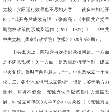
党校，实际运行效果也不尽如人意——很多未如期开
班，“或开办后成效有限”（张仰亮：《中国共产党早
期党校政策的形成及运作（1921—1927）》，《中共
中央党校（国家行政学院）学报》2020年第3期）。
中共五大上，陈独秀再次提到党校问题。一方面
是不满意现状；另一方面，是想重新梳理体制，建立
中央党校。当时有两种意见，“一、中央想成立一个党
校，二、各个地区也想成立党校”。但是，鉴于地方力
量弱，师资不健全，陈独秀认为应该集中力量谋发
展，即设立可供500人学习的中央党校（《陈独秀文
集》第四卷，人民出版社2013年版，第102页）。就规