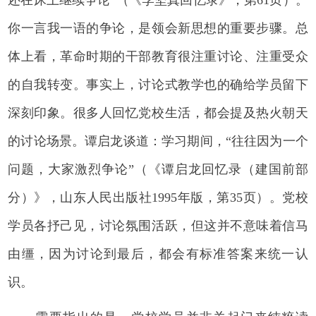
你一言我一语的争论，是领会新思想的重要步骤。总
体上看，革命时期的干部教育很注重讨论、注重受众
的自我转变。事实上，讨论式教学也的确给学员留下
深刻印象。很多人回忆党校生活，都会提及热火朝天
的讨论场景。谭启龙谈道：学习期间，“往往因为一个
问题，大家激烈争论”（《谭启龙回忆录（建国前部
分）》，山东人民出版社1995年版，第35页）。党校
学员各抒己见，讨论氛围活跃，但这并不意味着信马
由缰，因为讨论到最后，都会有标准答案来统一认
识。