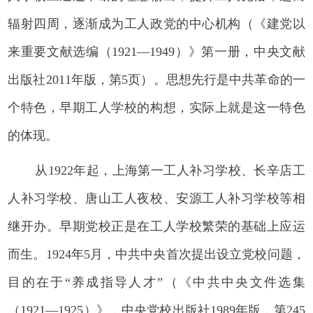
辐射四周，逐渐成为工人政党的中心机构（《建党以
来重要文献选编（1921—1949）》第一册，中央文献
出版社2011年版，第5页）。思想先行是中共革命的一
个特色，早期工人学校的构想，实际上就是这一特色
的体现。
从1922年起，上海第一工人补习学校、长辛店工
人补习学校、唐山工人夜校、安源工人补习学校等相
继开办。早期党校正是在工人学校繁荣的基础上应运
而生。1924年5月，中共中央首次提出设立党校问题，
目的在于“养成指导人才”（《中共中央文件选集
（1921—1925）》，中央党校出版社1989年版，第245