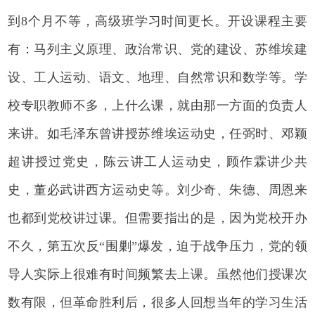
到8个月不等，高级班学习时间更长。开设课程主要
有：马列主义原理、政治常识、党的建设、苏维埃建
设、工人运动、语文、地理、自然常识和数学等。学
校专职教师不多，上什么课，就由那一方面的负责人
来讲。如毛泽东曾讲授苏维埃运动史，任弼时、邓颖
超讲授过党史，陈云讲工人运动史，顾作霖讲少共
史，董必武讲西方运动史等。刘少奇、朱德、周恩来
也都到党校讲过课。但需要指出的是，因为党校开办
不久，第五次反“围剿”爆发，迫于战争压力，党的领
导人实际上很难有时间频繁去上课。虽然他们授课次
数有限，但革命胜利后，很多人回想当年的学习生活