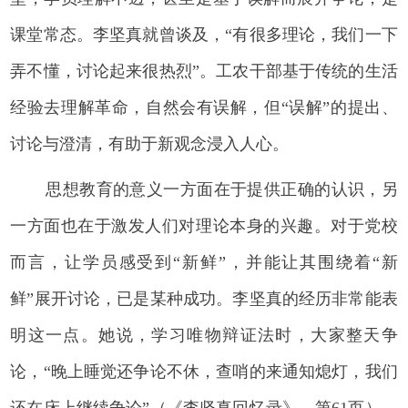
课堂常态。李坚真就曾谈及，“有很多理论，我们一下
弄不懂，讨论起来很热烈”。工农干部基于传统的生活
经验去理解革命，自然会有误解，但“误解”的提出、
讨论与澄清，有助于新观念浸入人心。
思想教育的意义一方面在于提供正确的认识，另
一方面也在于激发人们对理论本身的兴趣。对于党校
而言，让学员感受到“新鲜”，并能让其围绕着“新
鲜”展开讨论，已是某种成功。李坚真的经历非常能表
明这一点。她说，学习唯物辩证法时，大家整天争
论，“晚上睡觉还争论不休，查哨的来通知熄灯，我们
还在床上继续争论”（《李坚真回忆录》，第61页）。