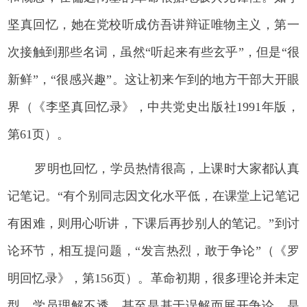
坚真回忆，她在党校听成仿吾讲辩证唯物主义，第一
次接触到那些名词，虽然“听起来有些玄乎”，但是“很
新鲜”，“很感兴趣”。这让初来乍到的地方干部大开眼
界（《李坚真回忆录》，中共党史出版社1991年版，
第61页）。
罗明也回忆，学员热情很高，上课时大家都认真
记笔记。“有个别同志因文化水平低，在课堂上记笔记
有困难，则用心听讲，下课后再抄别人的笔记。”到讨
论环节，相互提问题，“发言热烈，敢于争论”（《罗
明回忆录》，第156页）。革命初期，很多理论并未定
型，学员理解不透，甚至是基于误解而展开争论，是