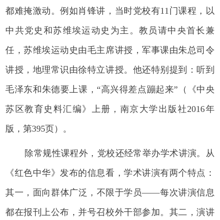
都难掩激动。例如肖锋讲，当时党校有11门课程，以
中共党史和苏维埃运动史为主。教员请中央首长兼
任，苏维埃运动史由毛主席讲授，军事课由朱总司令
讲授，地理常识由徐特立讲授。他还特别提到：听到
毛泽东和朱德要上课，“高兴得差点蹦起来”（《中央
苏区教育史料汇编》上册，南京大学出版社2016年
版，第395页）。
除常规性课程外，党校还经常举办学术讲演。从
《红色中华》发布的信息看，学术讲演有两个特点：
其一，面向群体广泛，不限于学员——每次讲演信息
都在报刊上公布，并号召校外干部参加。其二，演讲