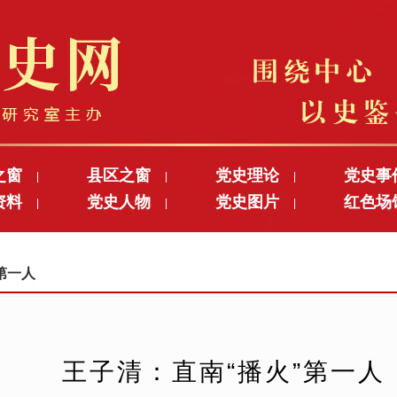
之窗
县区之窗
党史理论
党史事
|
|
|
资料
党史人物
党史图片
红色场
|
|
|
”第一人
王子清：直南“播火”第一人