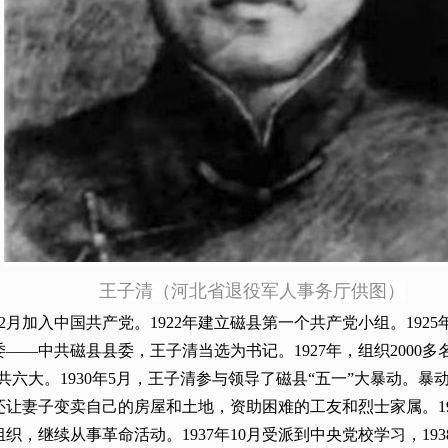
王子清（河北省退役军人事务厅供图）
1年12月加入中国共产党。1922年建立磁县第一个共产党小组。19
——中共磁县县委，王子清当选为书记。1927年，组织2000
了中共六大。1930年5月，王子清参与领导了磁县“五一”大暴动
让妻子变卖自己的房屋和土地，资助困难的工友和烈士家属。193
，继续从事革命活动。1937年10月受派到中央党校学习，193