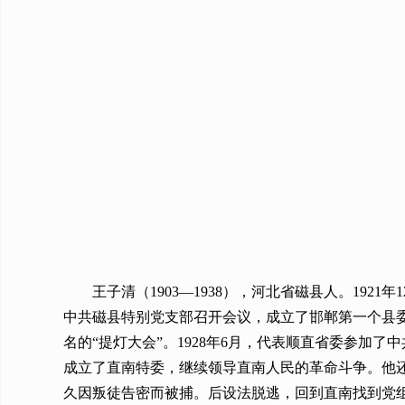
王子清（1903—1938），河北省磁县人。192
中共磁县特别党支部召开会议，成立了邯郸第一个县委
名的“提灯大会”。1928年6月，代表顺直省委参加
成立了直南特委，继续领导直南人民的革命斗争。他还
久因叛徒告密而被捕。后设法脱逃，回到直南找到党组织