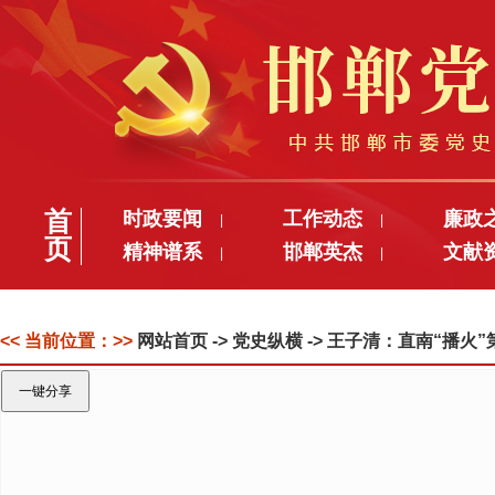
首
时政要闻
工作动态
廉政
|
|
页
精神谱系
邯郸英杰
文献
|
|
<< 当前位置：>>
网站首页
-> 党史纵横 -> 王子清：直南“播火
一键分享