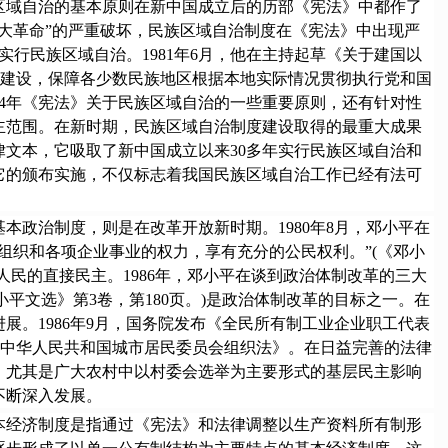
域自治的基本原则在新中国成立后的历部《宪法》中都作了
大革命”的严重破坏，民族区域自治制度在《宪法》中出现严
实行民族区域自治。1981年6月，他在主持起草《关于建国以
制建设，保障各少数民族地区根据本地实际情况贯彻执行党和国
54年《宪法》关于民族区域自治的一些重要原则，还有针对性
主范围。在新时期，民族区域自治制度建设取得的最重大成果
律文本，它吸取了新中国成立以来30多年实行民族区域自治和
它的颁布实施，不仅标志着我国民族区域自治工作已经有法可
政治制度，则是在改革开放新时期。1980年8月，邓小平在
组织和各项企业事业的权力，享有充分的公民权利。”(《邓小
人民的直接民主。1986年，邓小平在谈到政治体制改革的三大
平文选》第3卷，第180页。)是政治体制改革的目标之一。在
展。1986年9月，国务院发布《全民所有制工业企业职工代表
)》《中华人民共和国城市居民委员会组织法》。在日益完善的法律
，尤其是广大农村中以村委会选举为主要形式的基层民主影响
不断深入发展。
经济制度是指通过《宪法》和法律调整以生产资料所有制形