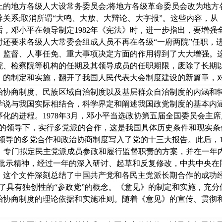
以上的地方各级人大设常务委员会;将地方各级革命委员会改为地方
关系;取消所谓“大鸣、大放、大辩论、大字报”。这些内容，
，邓小平在领导制定1982年《宪法》时，进一步指出，要增
还要求各级人大常委会组成人员不再在各级“一府两院”任职，进
、监督、人事任免、重大事项决定方面的作用得到了大大增强。
院、检察院等机构的任期及其领导成员的任职期限，废除了长期
法》的制定和实施，翻开了我国人民代表大会制度建设的新篇章
商制度、民族区域自治制度以及基层群众自治制度的内涵和特
学说与我国实际相结合，科学界定和阐述我国政党制度的基本内
化的进程。1978年3月，邓小平当选政协第五届全国委员会主
产党的领导下，实行多党派的合作，这是我国具体历史条件和现实
党领导的多党合作和政治协商制度写入了党的十三大报告。此后，1
专门拟定民主党派成员参政和履行监督职责的方案，并在一年内完成，明
小平的批示精神，经过一年的深入研讨、起草和反复修改，中共中
。这个文件深刻总结了中国共产党和各民主党派长期合作的成功
了具有独创性的“参政党”的概念。《意见》的制定和实施，充
治协商制度的理论依据和实施准则。随着《意见》的宣传、贯彻