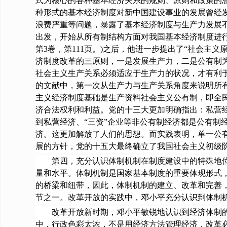
式为核心的各种基本经济关系的规则、原则和政策的
种形式的基本经济制度对新中国建设事业的发展曾经
浪费严重等问题，暴露了基本经济制度与生产力发展
出发，开始从所有制结构方面对我国基本经济制度进行
第3卷，第111页。)之后，他进一步提出了“社会主
济制度改革的三原则，一是发展生产力，二是公有制
社会主义生产关系必须适应于生产力的状况，才有利
的文献中，第一次从生产力与生产关系角度来说明所有
主义经济制度基础是生产资料社会主义公有制，即全
济合法权利和利益。党的十三大更加明确指出：私营
到私营经济、“三资”企业等非公有制经济都是公有
济。这更加解放了人们的思想。而实践表明，单一公
展的方针，党的十五大最终确立了我国社会主义初级
第四，充分认识体制机制在制度建设中的特殊地位和
量和水平。体制机制是国家基本制度的重要体现形式
的桥梁和纽带，因此，体制机制的建立、改革和完善
节之一。改革开放的实践中，邓小平充分认识到体制
改革开放新时期，邓小平敏锐地认识到经济体制的症
中，行政色彩太浓，不是用经济方法管理经济，改革