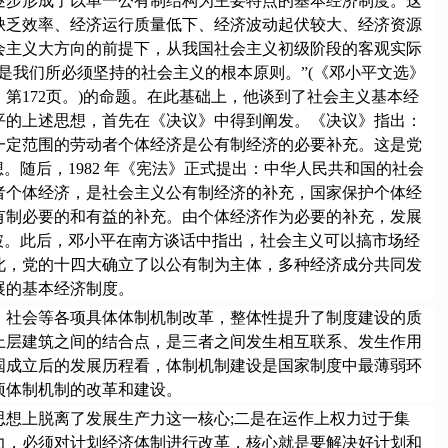
逐步形成了以单一公有制结构为主要特点的基本经济制度。这
缺乏效率、经济运行质量低下、经济波动起伏较大、经济资源
会主义大方向的前提下，从我国社会主义初级阶段的客观实际
是我们所必须坚持的社会主义的根本原则。”(《邓小平文选》
，第172页。)的命题。在此基础上，他谈到了社会主义基本经
平的上述思想，首先在《决议》中得到阐发。《决议》指出：
一定范围的劳动者个体经济是公有制经济的必要补充。这是党
随后，1982 年《宪法》正式提出：中华人民共和国的社会
者个体经济，是社会主义公有制经济的补充，国家保护个体经
有制必要的和有益的补充。由个体经济作为必要的补充，发展
破。此后，邓小平在南方谈话中指出，社会主义可以搞市场经
此，党的十四大确立了以公有制为主体，多种经济成分共同发
展的基本经济制度。
社会等各项具体体制机制改革，整体性提升了制度建设的质
上层建筑之间的结合点，是三者之间发生相互联系、发生作用
国成立后的发展历程看，体制机制建设是国家制度中最薄弱环
项体制机制的改革和建设。
想上脱离了发展生产力这一核心;二是在运作上权力过于集
力，必须对计划经济体制进行改革，核心就是要解决好计划和