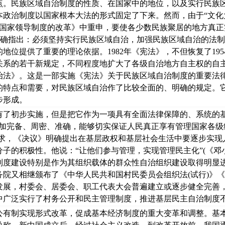
民族区域自治制度的性质、在国家中的地位，以及实行民族区
本政治制度以国家根本大法的形式固定了下来。然而，由于“文化
和国家领导制度的改革》中重申，要使各少数民族聚居的地方真正
明确指出：必须坚持实行民族区域自治，加强民族区域自治的法
地位提供了重要的理论依据。1982年《宪法》，不但恢复了19
关系的若干新规定，不同程度地扩大了各级自治地方自主权的自
自治法》。这是一部实施《宪法》关于民族区域自治制度的重要法
的特点和需要，对民族区域自治作了比较全面的、明确的规定。
步形成。
初步实施，但是把它作为一项具有全面法律保障的、系统的基本
加完备、周密、准确，能够切实保证人民真正享有管理国家各级
要求，《决议》明确提出在基层政权和基层社会生活中要逐步实现
子的积极性。他说：“让他们参与管理，实现管理民主化”(《邓小
治制度建设特别是作为其组织载体的群众性自治组织建设取得明显进
人大和国务院又相继颁布了《中华人民共和国村民委员会组织法(试行
发展，村委会、居委会、职工代表大会普遍建立或逐步健全完善
中广泛实行了村务公开和民主管理制度，推进基层民主自治制度
制实现形式改革，促成基本经济制度的重大变革和调整。基本