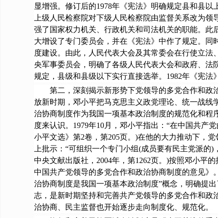
显增强。修订后的1978年《宪法》明确规定县和县
上级人民检察院对下级人民检察院由监督关系改为领导
强了国家权力机关、行政机关和司法机关的职能。此后
大增设了专门委员会，并在《宪法》中作了规定。同时
度建设。由此，人民代表大会及其常委会在行使立法
央军事委员会，明确了各级人民代表大会和政府、法
规定，县级和县级以下实行直接选举。1982年《宪
第二，深刻揭示新形势下党领导的多党合作和政治协
放新时期，邓小平把马克思主义政党理论、统一战线
治协商制度作为我国一项基本政治制度的规范化和程序
度来认识。1979年10月，邓小平指出：“在中国共
小平文选》第2卷，第205页。)在他的大力推动下，
上批示：“可组织一个专门小组(成员要有民主党派的)，
中央文献出版社，2004年，第1262页。)按照邓
中国共产党领导的多党合作和政治协商制度的意见》
治协商制度是我国一项基本政治制度”概念，明确提出
志，是新时期坚持和完善共产党领导的多党合作和政
治协商、民主监督也开始逐步走向制度化、规范化。