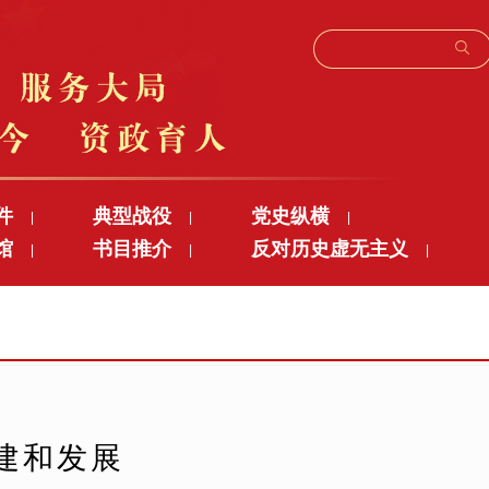
件
典型战役
党史纵横
|
|
|
馆
书目推介
反对历史虚无主义
|
|
|
建和发展