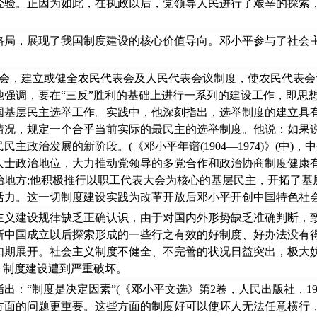
经验。正因为如此，在执政以后，党领导人民进行了艰辛的探索
，展现了我国制度建设的核心价值导向。邓小平参与了社会主
会，建立或健全农民代表会及人民代表会议制度，使农民代表会
强调，要在“三反”胜利的基础上进行一系列的建设工作，即思想建
国基层民主选举工作。实践中，他深刻指出，选举制度的建立具
情况，规定一个合乎当前实际的最民主的选举制度。他说：如果
治发展的新阶段。(《邓小平年谱(1904—1974)》(中)，中
人士政治地位，大力推动党领导的多党合作和政治协商制度健康有
治地方;他积极推行以职工代表大会为核心的基层民主，开拓了基
活力。这一切制度建设实践为改革开放后邓小平开创中国特色社
主义建设规律缺乏正确认识，由于对国内外形势缺乏准确判断，致
新中国成立以后探索形成的一些行之有效的好制度、好办法没有
如期展开。社会主义制度不健全、不完善的状况日益突出，极大妨
，制度建设遭到严重破坏。
制度是决定因素”(《邓小平文选》第2卷，人民出版社，199
方面的问题更重要。这些方面的制度好可以使坏人无法任意横行