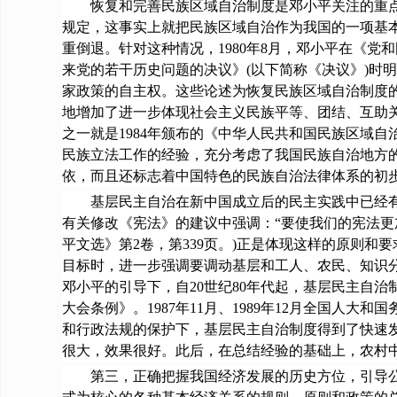
恢复和完善民族区域自治制度是邓小平关注的重点。
规定，这事实上就把民族区域自治作为我国的一项基
重倒退。针对这种情况，1980年8月，邓小平在《党
来党的若干历史问题的决议》(以下简称《决议》)时
家政策的自主权。这些论述为恢复民族区域自治制度的
地增加了进一步体现社会主义民族平等、团结、互助
之一就是1984年颁布的《中华人民共和国民族区域
民族立法工作的经验，充分考虑了我国民族自治地方
依，而且还标志着中国特色的民族自治法律体系的初
基层民主自治在新中国成立后的民主实践中已经有了
有关修改《宪法》的建议中强调：“要使我们的宪法更
平文选》第2卷，第339页。)正是体现这样的原则和
目标时，进一步强调要调动基层和工人、农民、知识分
邓小平的引导下，自20世纪80年代起，基层民主自
大会条例》。1987年11月、1989年12月全国
和行政法规的保护下，基层民主自治制度得到了快速
很大，效果很好。此后，在总结经验的基础上，农村
第三，正确把握我国经济发展的历史方位，引导公有