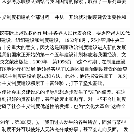
，从参考苏联模式到结合我国国情的探索，取得了一系列重要
义制度初建的全部过程，并从一开始就对制度建设重要性和
议实际上起政权的作用;县各界人民代表会议，要逐渐起人民代
设、组织建设和制度建设。 1952年8月，邓小平调中央工
有十分重大的意义，因为这是国家政治制度建设进入新的发展
说我们国家正开始的第一个五年建设计划标志着我国经济、文
央文献出版社，2009年，第1096页。)这个时期，在制度建设
序地运行和发展;他领导实现了民族区域自治制度建设的新突
层民主制度建设的形式和方法。此外，他还探索采取了一系列
会主义制度建设积累了丰富经验，打下了坚实基础。
使社会主义建设总的指导思想逐步发生了“左”的偏差。在这
得到很好的贯彻执行，甚至被废止和抛弃。对一些不合理制度
碍了社会主义制度优越性的发挥，也为“文化大革命”这样全
4年，第308页。)。“我们过去发生的各种错误，固然与某些
，制度不好可以使好人无法充分做好事，甚至会走向反面。”发