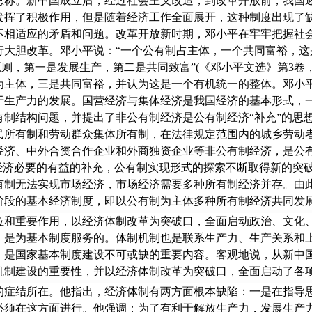
总称。新中国成立后，经过社会主义改造，到改革开放前，我国
发挥了积极作用，但是随着经济工作全面展开，这种制度出现了
不相适应的矛盾和问题。改革开放新时期，邓小平在牢牢把握社
大胆改革。邓小平说：“一个公有制占主体，一个共同富裕，这
义原则，第一是发展生产，第二是共同致富”(《邓小平文选》第3卷
为主体，三是共同富裕，并认为这是一个有机统一的整体。邓小
于生产力的发展。国营经济与集体经济是我国经济的基本形式，
制结构问题，并提出了非公有制经济是公有制经济“补充”的思想。
民所有制和劳动群众集体所有制，在法律规定范围内的城乡劳动
经济、中外合资合作企业和外商独资企业等非公有制经济，是公
制经济必要的有益的补充，公有制实现形式的探索不断取得新的突
有制无法实现市场经济，市场经济需要多种所有制经济并存。由
阶段的基本经济制度，即以公有制为主体多种所有制经济共同发
重要作用，以经济体制改革为突破口，全面启动政治、文化、
，是为基本制度服务的。体制机制也是联系生产力、生产关系和
，是国家基本制度建设不可或缺的重要内容。客观地说，从新中
机制建设的重要性，并以经济体制改革为突破口，全面启动了各
结所在。他指出，经济体制有两方面根本缺陷：一是在指导思
必须在这方面进行。他强调：为了有利于解放生产力，发展生产