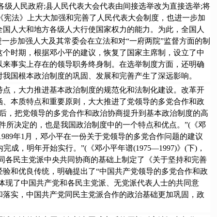
各级人民政府;县人民代表大会代表由间接选举改为直接选举;将
从《宪法》上大大加强和完善了人民代表大会制度，也进一步加
强全国人大和地方各级人大行使国家权力的能力。为此，全国人
一步加强人大及其常委会在立法和对“一府两院”监督方面的制
这个时期，根据邓小平的建议，恢复了国家主席制，设立了中
以来事实上存在的领导职务终身制。在选举制度方面，还明确
，对我国根本政治制度的巩固、发展和完善产生了深远影响。
点，大力推进基本政治制度的规范化和法制化建设。改革开
涵、本质特点和重要原则，大大推进了党领导的多党合作和政
席后，把党领导的多党合作和政治协商提升到基本政治制度的高
条件所决定的，也是我国政治制度中的一个特点和优点。”(《邓
989年1月，邓小平在一份关于党领导的多党合作问题的建议
年开始实行。”(《邓小平年谱(1975—1997)》(下)，
央在同各民主党派中央共同协商的基础上制定了《关于坚持和完善
经验和优良传统，明确提出了“中国共产党领导的多党合作和政
分体现了中国共产党和各民主党派、无党派代表人士的共同意
和落实，中国共产党同民主党派合作的政治基础更加巩固，政