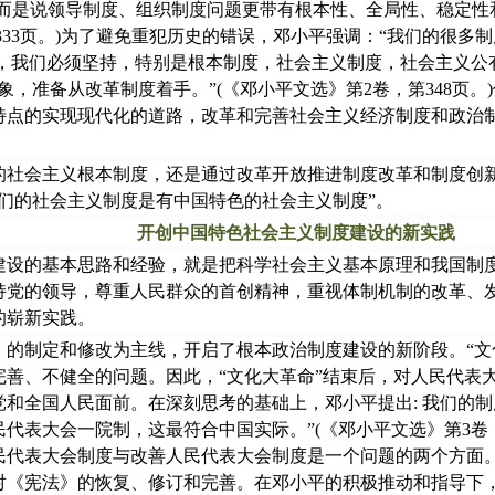
，而是说领导制度、组织制度问题更带有根本性、全局性、稳定
3页。)为了避免重犯历史的错误，邓小平强调：“我们的很多制度都要
东西，我们必须坚持，特别是根本制度，社会主义制度，社会主义公有
象，准备从改革制度着手。”(《邓小平文选》第2卷，第348页
特点的实现现代化的道路，改革和完善社会主义经济制度和政治
会主义根本制度，还是通过改革开放推进制度改革和制度创新
们的社会主义制度是有中国特色的社会主义制度”。
开创中国特色社会主义制度建设的新实践
的基本思路和经验，就是把科学社会主义基本原理和我国制度
持党的领导，尊重人民群众的首创精神，重视体制机制的改革、
的崭新实践。
制定和修改为主线，开启了根本政治制度建设的新阶段。“文化
完善、不健全的问题。因此，“文化大革命”结束后，对人民代表
和全国人民面前。在深刻思考的基础上，邓小平提出: 我们的制
代表大会一院制，这最符合中国实际。”(《邓小平文选》第3卷，
民代表大会制度与改善人民代表大会制度是一个问题的两个方面
《宪法》的恢复、修订和完善。在邓小平的积极推动和指导下，