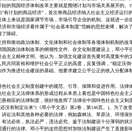
代开始的我国经济体制改革主要就是围绕计划与市场关系展开的。1
“有计划的商品经济”，首次将商品经济纳入社会主义经济运行的
总体上来说是国家调节市场，市场引导企业的机制。这就进一步
经济和市场经济看作属于“社会基本制度”范畴的思想束缚，解决
清了障碍。
和推动政治体制、文化体制和社会体制等各项体制机制的改革
期我国政治体制改革的纲领性文件。在文化制度建设上，邓小平
社会主义精神文明。他认为，加强文化建设首先要对高度集中的
人民共同富裕和维护社会公平正义的高度，反复强调，“稳定压倒
构作为推进社会建设的基础。他要求建立公平公正的收入分配体
社会主义制度创建中的规范、引导、保障和促进作用。法律体
色社会主义法律体系的形成过程从本质上看也是中国特色社会主
善相应的法律制度，很好地发挥了法律在中国特色社会主义制度
还没有制定出来”(《邓小平文选》第2卷，第146页。)。为了
、诉讼法和其他各种必要的法律，例如森林法、草原法、环境保
，有法必依，执法必严，违法必究。鉴于法制建设十分薄弱的状
国通行的法律。邓小平的这些思想对加快法制建设产生了直接影