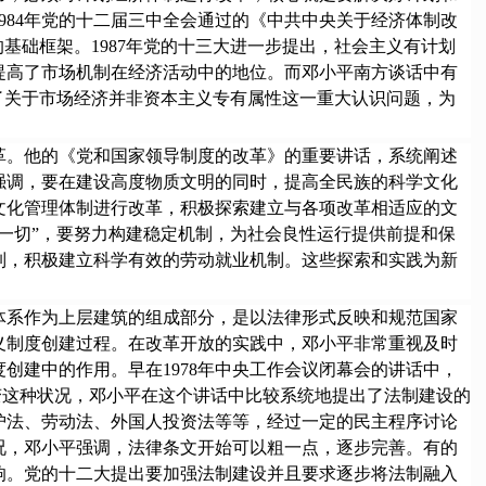
984年党的十二届三中全会通过的《中共中央关于经济体制改
基础框架。1987年党的十三大进一步提出，社会主义有计划
提高了市场机制在经济活动中的地位。而邓小平南方谈话中有
了关于市场经济并非资本主义专有属性这一重大认识问题，为
。他的《党和国家领导制度的改革》的重要讲话，系统阐述
强调，要在建设高度物质文明的同时，提高全民族的科学文化
文化管理体制进行改革，积极探索建立与各项改革相适应的文
一切”，要努力构建稳定机制，为社会良性运行提供前提和保
制，积极建立科学有效的劳动就业机制。这些探索和实践为新
系作为上层建筑的组成部分，是以法律形式反映和规范国家
义制度创建过程。在改革开放的实践中，邓小平非常重视及时
创建中的作用。早在1978年中央工作会议闭幕会的讲话中，
改变这种状况，邓小平在这个讲话中比较系统地提出了法制建设的
护法、劳动法、外国人投资法等等，经过一定的民主程序讨论
况，邓小平强调，法律条文开始可以粗一点，逐步完善。有的
响。党的十二大提出要加强法制建设并且要求逐步将法制融入