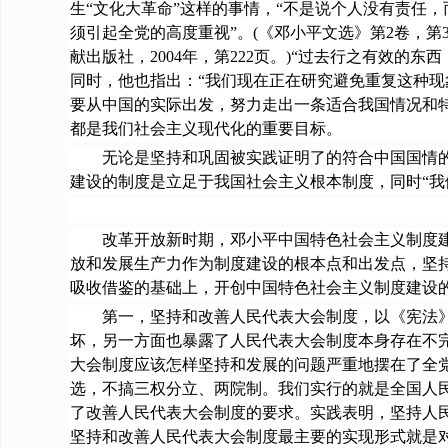
生“文化大革命”这样的事情，“不是说个人没有责任
须引起全党的高度重视”。(《邓小平文选》第2卷，第33
献出版社，2004年，第222页。)“过去行之有效的
同时，他也指出：“我们现在正在研究避免重复这种现
要从中国的实际出发，努力走出一条适合我国情况和
都是我们社会主义现代化的重要目标。
无论是坚持和巩固被实践证明了的符合中国国情的社
建设的制度是立足于我国社会主义根本制度，同时“我
改革开放新时期，邓小平中国特色社会主义制度建设
放和发展生产力作为制度建设的根本点和出发点，坚
吸收借鉴的基础上，开创中国特色社会主义制度建设
第一，坚持和改善人民代表大会制度，以《宪法》的
坏，另一方面也暴露了人民代表大会制度本身存在不
大会制度应该怎样坚持和发展的问题严重地摆在了全党
选，不搞三权分立、两院制。我们实行的就是全国人民
了改善人民代表大会制度的要求。实践表明，坚持人
坚持和改善人民代表大会制度最主要的实现形式就是对