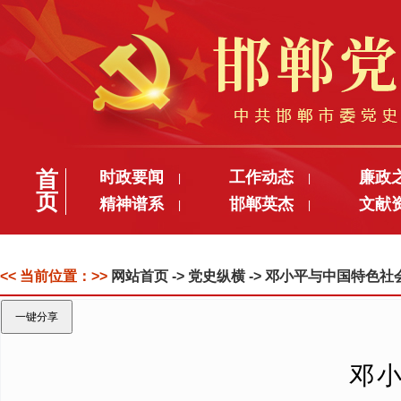
首
时政要闻
工作动态
廉政
|
|
页
精神谱系
邯郸英杰
文献
|
|
<< 当前位置：>>
网站首页
-> 党史纵横 -> 邓小平与中国特
一键分享
邓