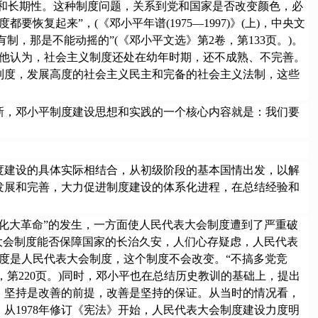
性和长期性。这种制度问题，关系到党和国家是否改变颜色，必
恢复起来”，(《邓小平年谱(1975—1997)》(上)，中央文
制，那是不能动摇的”(《邓小平文选》第2卷，第133页。)。
。)他认为，社会主义制度还处在幼年时期，还不成熟、不完善。
制度，发展高度的社会主义民主和完备的社会主义法制，这些
，邓小平制度建设思想和实践的一个核心内容就是：我们要
建设的具体实际相结合，从初级阶段的基本国情出发，以解
发展和完善，大力促进制度建设的体系化进程，在总结经验和
大革命”的发生，一方面使人民代表大会制度遭到了严重破
大会制度能否保障国家的长治久安，人们心存疑虑，人民代表
度是人民代表大会制度，这个制度不会改变。“不搞多党竞
第220页。)同时，邓小平也在总结历史教训的基础上，提出
。坚持是改善的前提，改善是坚持的保证。从当时的情况看，
从1978年修订《宪法》开始，人民代表大会制度建设力度明