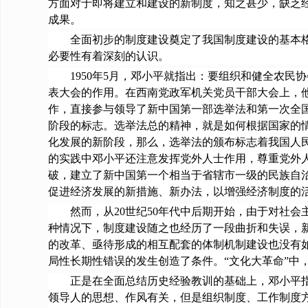
方面对于即将建立和建设的新制度，知之甚少，缺乏
成果。
全面初步的制度建设奠定了我国制度建设的基本格局
必要性有着深刻的认识。
1950年5月，邓小平就指出：要组织和健全农民协
表大会的作用。在西南党政军机关党员干部大会上，他
作，直接参与领导了新中国第一部选举法和第一次全
阶段的标志。选举法总的精神，就是如何根据国家的
化发展的新阶段，那么，选举法的颁布标志着我国人民民主政
的实践中邓小平还注意发挥党外人士作用，尊重党外
破，建立了新中国第一个相当于省辖市一级的民族自
促进经济发展的新措施、新办法，以增强经济制度的
然而，从20世纪50年代中后期开始，由于对社会
种情况下，制度建设随之也经历了一段曲折和失误，
的改革、亟待形成的相互配套的体制机制建设也没有
局性长期性错误的发生创造了条件。“文化大革命”中
正是在全面总结历史经验教训的基础上，邓小平指出：“
领导人的思想、作风有关，但是组织制度、工作制度