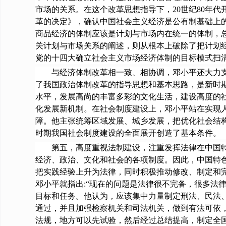
市场的关系。在这个改革思想指导下，20世纪80年
革的决定》，确认中国社会主义经济是公有制基础上的
商品经济的体制应该是计划与市场内在统一的体制，
关计划与市场关系的阐述，则从根本上破除了把计划
党的十四大确立社会主义市场经济体制的目标模式扫
与经济体制改革相一致、相协调，邓小平还大力支持
了我国政治体制改革的指导思想和基本思路，是新时
水平，发展高尚的丰富多彩的文化生活，建设高度的
化发展新机制。在社会制度建设上，邓小平站在实现
障。他主张统筹区域发展、城乡发展，把优化社会结
时期我国社会制度建设的全面展开创造了基本条件。
第五，高度重视法制建设，注重发挥法律在中国特色
经济、政治、文化和社会的各项制度。因此，中国特
把实践经验上升为法律，同时积极推动修改、制定和完
邓小平就指出:“现在的问题是法律很不完备，很多法律
目标和任务。他认为，应该集中力量制定刑法、民法
通过，并且加强检察机关和司法机关，做到有法可依
法规，地方可以先试验，然后经过总结提高，制定全