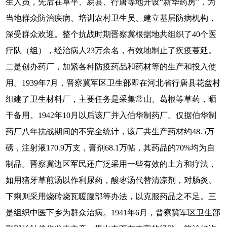
生人员，先后在阜平、易县、行唐等地开设“新华药房”，为
当地群众防治疾病、培训农村卫生员、建立基层防病机构，
深受群众欢迎。整个抗战时期晋察冀根据地共组织了40个医
疗队（组），经治病人23万余名，有效地制止了疾疫蔓延。
二是创办药厂，加紧各种防疫药品和药材等的生产和投入使
用。1939年7月，晋察冀军区卫生部即在河北省行唐县花盆村
组建了卫生材料厂，主要任务是采集常山、葛根等草药，晒
干备用。1942年10月以后该厂并入伯华制药厂。仅据伯华制
药厂八年抗战期间的不完全统计，该厂共生产药材约48.5万
磅，注射液170.9万支，膏剂68.1万帖，其药品的70%均为自
制品。晋察冀边区军民还广泛采用一些有效的土方和疗法，
如用猪牙草煎汤以作利尿药，酸枣汤代替清凉剂，对肠炎、
下痢则采用烧砖烧瓦暖腹部等办法，以克服药品之不足。三
是组织中医下乡为群众治病。1941年6月，晋察冀军区卫生部