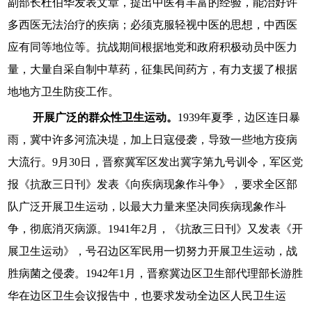
副部长杜伯华发表文章，提出中医有丰富的经验，能治好许
多西医无法治疗的疾病；必须克服轻视中医的思想，中西医
应有同等地位等。抗战期间根据地党和政府积极动员中医力
量，大量自采自制中草药，征集民间药方，有力支援了根据
地地方卫生防疫工作。
开展广泛的群众性卫生运动。
1939年夏季，边区连日暴
雨，冀中许多河流决堤，加上日寇侵袭，导致一些地方疫病
大流行。9月30日，晋察冀军区发出冀字第九号训令，军区党
报《抗敌三日刊》发表《向疾病现象作斗争》，要求全区部
队广泛开展卫生运动，以最大力量来坚决同疾病现象作斗
争，彻底消灭病源。1941年2月，《抗敌三日刊》又发表《开
展卫生运动》，号召边区军民用一切努力开展卫生运动，战
胜病菌之侵袭。1942年1月，晋察冀边区卫生部代理部长游胜
华在边区卫生会议报告中，也要求发动全边区人民卫生运