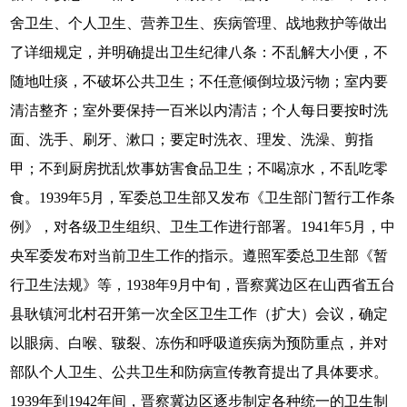
舍卫生、个人卫生、营养卫生、疾病管理、战地救护等做出
了详细规定，并明确提出卫生纪律八条：不乱解大小便，不
随地吐痰，不破坏公共卫生；不任意倾倒垃圾污物；室内要
清洁整齐；室外要保持一百米以内清洁；个人每日要按时洗
面、洗手、刷牙、漱口；要定时洗衣、理发、洗澡、剪指
甲；不到厨房扰乱炊事妨害食品卫生；不喝凉水，不乱吃零
食。1939年5月，军委总卫生部又发布《卫生部门暂行工作条
例》，对各级卫生组织、卫生工作进行部署。1941年5月，中
央军委发布对当前卫生工作的指示。遵照军委总卫生部《暂
行卫生法规》等，1938年9月中旬，晋察冀边区在山西省五台
县耿镇河北村召开第一次全区卫生工作（扩大）会议，确定
以眼病、白喉、皲裂、冻伤和呼吸道疾病为预防重点，并对
部队个人卫生、公共卫生和防病宣传教育提出了具体要求。
1939年到1942年间，晋察冀边区逐步制定各种统一的卫生制