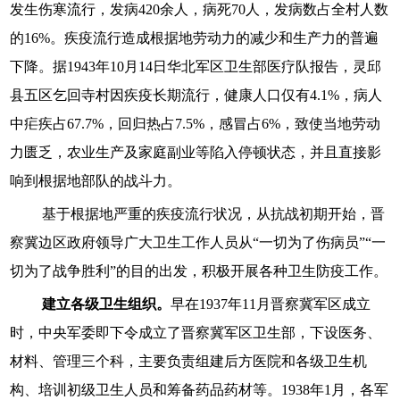
发生伤寒流行，发病420余人，病死70人，发病数占全村人数
的16%。疾疫流行造成根据地劳动力的减少和生产力的普遍
下降。据1943年10月14日华北军区卫生部医疗队报告，灵邱
县五区乞回寺村因疾疫长期流行，健康人口仅有4.1%，病人
中疟疾占67.7%，回归热占7.5%，感冒占6%，致使当地劳动
力匮乏，农业生产及家庭副业等陷入停顿状态，并且直接影
响到根据地部队的战斗力。
基于根据地严重的疾疫流行状况，从抗战初期开始，晋
察冀边区政府领导广大卫生工作人员从“一切为了伤病员”“一
切为了战争胜利”的目的出发，积极开展各种卫生防疫工作。
建立各级卫生组织。
早在1937年11月晋察冀军区成立
时，中央军委即下令成立了晋察冀军区卫生部，下设医务、
材料、管理三个科，主要负责组建后方医院和各级卫生机
构、培训初级卫生人员和筹备药品药材等。1938年1月，各军