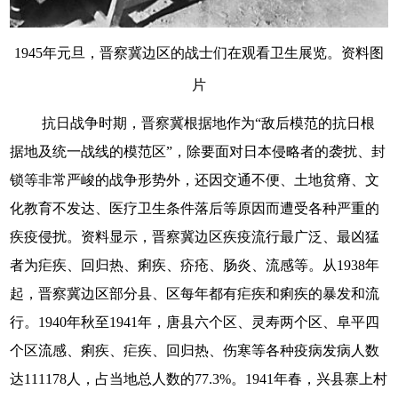
1945年元旦，晋察冀边区的战士们在观看卫生展览。资料图
片
抗日战争时期，晋察冀根据地作为“敌后模范的抗日根
据地及统一战线的模范区”，除要面对日本侵略者的袭扰、封
锁等非常严峻的战争形势外，还因交通不便、土地贫瘠、文
化教育不发达、医疗卫生条件落后等原因而遭受各种严重的
疾疫侵扰。资料显示，晋察冀边区疾疫流行最广泛、最凶猛
者为疟疾、回归热、痢疾、疥疮、肠炎、流感等。从1938年
起，晋察冀边区部分县、区每年都有疟疾和痢疾的暴发和流
行。1940年秋至1941年，唐县六个区、灵寿两个区、阜平四
个区流感、痢疾、疟疾、回归热、伤寒等各种疫病发病人数
达111178人，占当地总人数的77.3%。1941年春，兴县寨上村