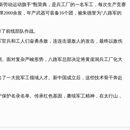
“新劳动运动旗手”甄荣典，是兵工厂的一名车工，每次生产竞赛
2000余发，年产武器可装备16个团，被朱德誉为“八路军的
障了前线部队作战。
我军官兵和工人们奋勇杀敌，连连击退敌人的攻击，最终以敌伤
期。面对复杂严峻形势，八路军总部决定将黄崖洞兵工厂化大
出了一大批军工领域人才。新中国成立后，这些技术骨干奔赴
遗产保护名录名单。传承红色基因，赓续军工精神，在太行山，