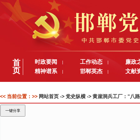
首
时政要闻
工作动态
廉政
|
|
页
精神谱系
邯郸英杰
文献
|
|
<< 当前位置：>>
网站首页
-> 党史纵横 -> 黄崖洞兵工厂：“八
一键分享