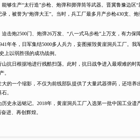
名，能够生产“太行造”步枪、炮弹和掷弹筒等武器。晋冀鲁豫边区
录，被誉为“炮弹大王”。当时，兵工厂最多月产步枪430支、炮弹
迫击炮2500门、炮弹26万发、“八一式马步枪”上万支，有力保
941年冬，日军集结5000多人兵力，妄图摧毁黄崖洞兵工厂。
战争史上以弱胜强的成功战例。
行山抗日根据地进行残酷扫荡。此时，抗日战争进入最艰难的时
产。
壮大的一个缩影，不仅为前线部队提供了大量武器弹药，还培养
基石。
历史永远铭记。2018年，黄崖洞兵工厂入选第一批中国工业
砺奋进、再创辉煌。