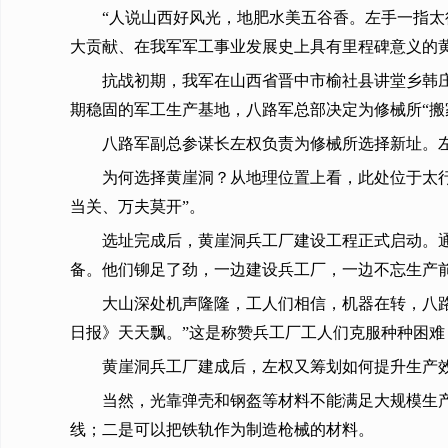
“人说山西好风光，地肥水美五谷香。左手一指
大贡献、在我军军工事业发展史上具有里程碑意义的
抗战初期，我军在山西省晋中市榆社县讲堂乡韩
期稳固的军工生产基地，八路军总部决定为修械所“搬
八路军副总参谋长左权负责为修械所选择新址。
为何选择黄崖洞？从地理位置上看，此处位于太行
当关、万夫莫开”。
选址完成后，黄崖洞兵工厂建设工程正式启动。
备。他们铆足了劲，一边建设兵工厂，一边不忘生产
大山深处机声隆隆，工人们相信，机器在转，八
日报》天天飘。”这是称赞兵工厂工人们克服种种困
黄崖洞兵工厂建成后，左权又筹划如何提升生产
当然，光靠弹壳和钢盔等材料不能满足大规模生
线；二是可以把铁轨作为制造枪械的材料。