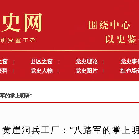
之窗
县区之窗
党史理论
党史事
|
|
|
资料
党史人物
党史图片
红色场
|
|
|
路军的掌上明珠”
黄崖洞兵工厂：“八路军的掌上明