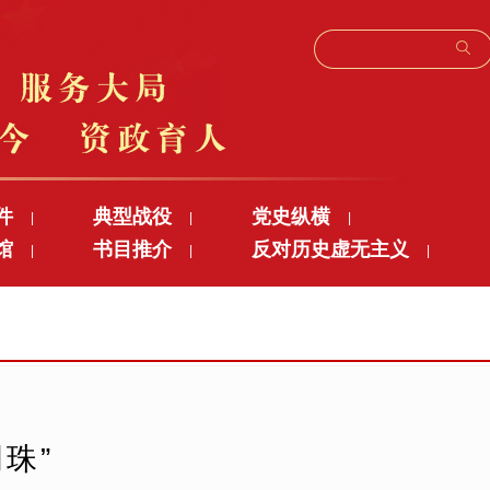
件
典型战役
党史纵横
|
|
|
馆
书目推介
反对历史虚无主义
|
|
|
珠”