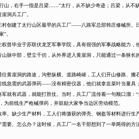
太行山，右手一指是吕梁……”太行，从不缺少奇迹；吕梁，从不
黄崖洞兵工厂。
庄村创建了太行山区最早的兵工厂——八路军总部韩庄修械所。
家”。
左权曾毕业于苏联伏龙芝军事学院，具有很强的军事战略能力，
山脉中部，壁立千仞，从外界进入黄崖洞，只能通过一条狭长的“
通往黄崖洞的路途，沟壑纵横、道路崎岖，工人们开山修路、搬
前线急需的武器弹药——没有精密仪器，他们就拿韭菜叶当量具
路军就有武器，就能打胜仗。当时，兵工厂流传着一句顺口溜：
难，为前线生产枪械弹药，并鼓励大家争当边区劳动模范。
效率。缺少生产材料，工人们将缴获的弹壳、钢盔等材料进行生
产需要。怎么办？这时候，兵工厂一名干部想到了一举两得的方