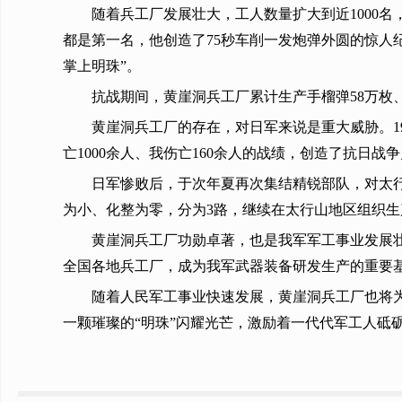
随着兵工厂发展壮大，工人数量扩大到近1000
都是第一名，他创造了75秒车削一发炮弹外圆的惊人纪
掌上明珠”。
抗战期间，黄崖洞兵工厂累计生产手榴弹58万枚、
黄崖洞兵工厂的存在，对日军来说是重大威胁。1
亡1000余人、我伤亡160余人的战绩，创造了抗日
日军惨败后，于次年夏再次集结精锐部队，对太
为小、化整为零，分为3路，继续在太行山地区组织生
黄崖洞兵工厂功勋卓著，也是我军军工事业发展
全国各地兵工厂，成为我军武器装备研发生产的重要
随着人民军工事业快速发展，黄崖洞兵工厂也将为
一颗璀璨的“明珠”闪耀光芒，激励着一代代军工人砥