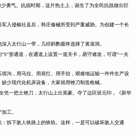
缺少勇气。抗战时期，这片热土上，诞生了为全民抗战做出巨
日军入侵榆社县后，韩庄修械所受到严重威胁。为创建一个长
他深入太行山一带，几经斟酌最终选择了黄崖洞。
S”形通道，在通道上设置一道关卡，易守难攻，可谓“一夫
石填沟，用马拉、用肩扛、用手抬，艰难地运输一件件生产设
；缺少现代化机床设备，大家就用锉刀制造枪械。
“全凭一把土锉刀，太行山上出英豪。夺了边区状元印，《新华
产加工。
法：拆下敌人铁路上的铁轨。这样，一是可以破坏敌人交通