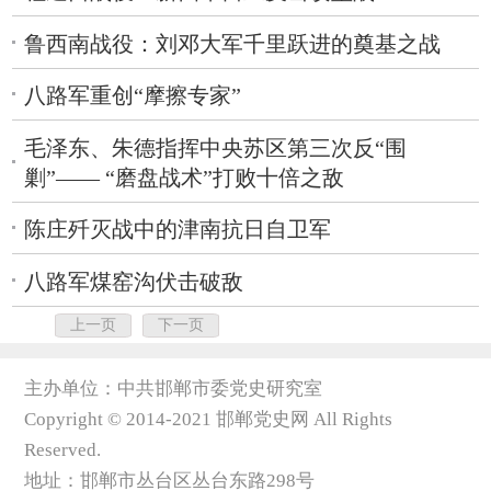
鲁西南战役：刘邓大军千里跃进的奠基之战
八路军重创“摩擦专家”
毛泽东、朱德指挥中央苏区第三次反“围
剿”—— “磨盘战术”打败十倍之敌
陈庄歼灭战中的津南抗日自卫军
八路军煤窑沟伏击破敌
上一页
下一页
主办单位：中共邯郸市委党史研究室
Copyright © 2014-2021 邯郸党史网 All Rights
Reserved.
地址：邯郸市丛台区丛台东路298号