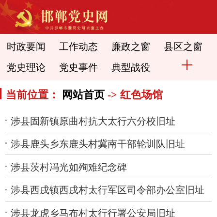
时政要闻
工作动态
廉政之窗
县区之窗
党史理论
党史事件
典型战役
当前位置：
网站首页
-> 红色场馆
涉县固新镇原曲村抗大太行六分校旧址
涉县鹿头乡东鹿头村冀南干部轮训队旧址
涉县茨村冯光如殉难纪念碑
涉县西戌镇西戌村太行军区司令部办公室旧址
涉县龙虎乡马布村太行行署公安局旧址