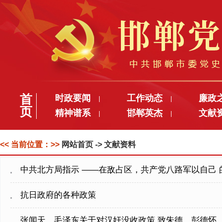
首
时政要闻
工作动态
廉政
|
|
页
精神谱系
邯郸英杰
文献
|
|
<< 当前位置：>>
网站首页
-> 文献资料
中共北方局指示 ——在敌占区，共产党八路军以自己
抗日政府的各种政策
张闻天、毛泽东关于对汉奸没收政策 致朱德、彭德怀、任弼时