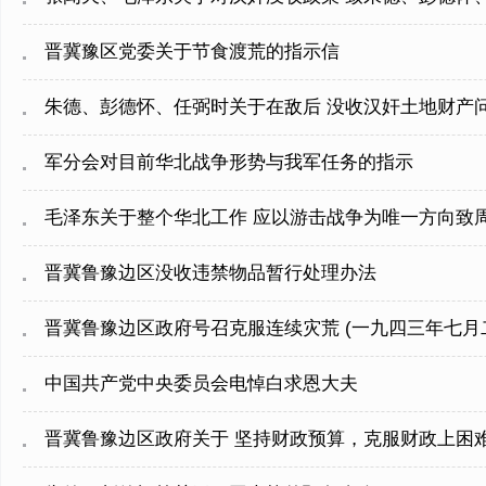
晋冀豫区党委关于节食渡荒的指示信
朱德、彭德怀、任弼时关于在敌后 没收汉奸土地财产
军分会对目前华北战争形势与我军任务的指示
毛泽东关于整个华北工作 应以游击战争为唯一方向致
晋冀鲁豫边区没收违禁物品暂行处理办法
晋冀鲁豫边区政府号召克服连续灾荒 (一九四三年七月
中国共产党中央委员会电悼白求恩大夫
晋冀鲁豫边区政府关于 坚持财政预算，克服财政上困难