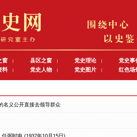
之窗
县区之窗
党史理论
党史事
|
|
|
资料
党史人物
党史图片
红色场
|
|
|
 的名义公开直接去领导群众
电 (1937年10月15日)