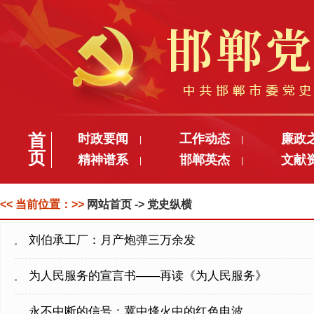
首
时政要闻
工作动态
廉政
|
|
页
精神谱系
邯郸英杰
文献
|
|
<< 当前位置：>>
网站首页
-> 党史纵横
刘伯承工厂：月产炮弹三万余发
为人民服务的宣言书——再读《为人民服务》
永不中断的信号：冀中烽火中的红色电波