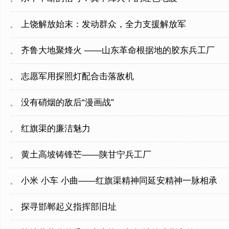
上饶解放始末：发动群众，全力支援解放军
齐鲁大地聚烽火 ——山东革命根据地的胶东兵工厂
志愿军用探照灯配合击落敌机
没有硝烟的敌后“漫画战”
红旗渠的廉洁魅力
黄土高坡铸锋芒——陕甘宁兵工厂
小米 小车 小曲——红旗渠精神同延安精神一脉相承
探寻邯郸起义指挥部旧址