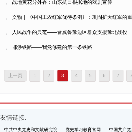
战地黄花分外香：山东抗日根据地的戏剧宣传
文物｜《中国工农红军优待条例》：巩固扩大红军的
人民战争的典范——晋冀鲁豫边区群众支援豫北战役
邯涉铁路——我党修建的第一条铁路
上一页
1
2
3
4
5
6
7
友情链接:
中共中央党史和文献研究院
党史学习教育官网
中国共产党