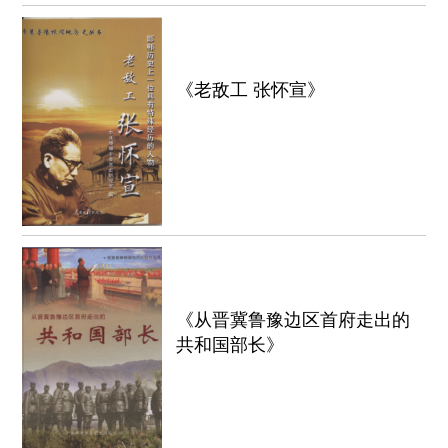
《老敌工 张怀宣》
《从晋冀鲁豫边区首府走出的
共和国部长》