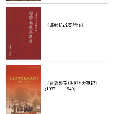
《邯郸抗战英烈传》
《晋冀鲁豫根据地大事记》
(1937——1949)