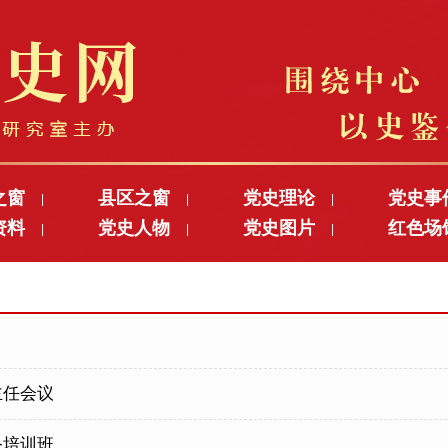
之窗
县区之窗
党史理论
党史事
|
|
|
资料
党史人物
党史图片
红色场
|
|
|
习
主任会议
务培训班