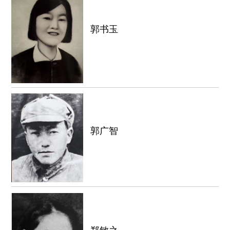
郭书玉
郭广智