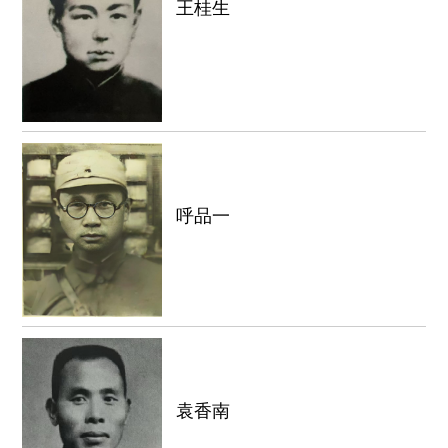
王桂生
呼品一
袁香南