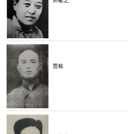
郑敏之
贾栋