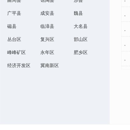
曲周县
馆陶县
涉县
广平县
成安县
魏县
磁县
临漳县
大名县
丛台区
复兴区
邯山区
峰峰矿区
永年区
肥乡区
经济开发区
冀南新区