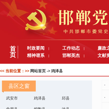
首
时政要闻
工作动态
廉政
|
|
页
精神谱系
邯郸英杰
文献
|
|
<< 当前位置：>>
网站首页
-> 鸡泽县
县区之窗
武安市
鸡泽县
邱县