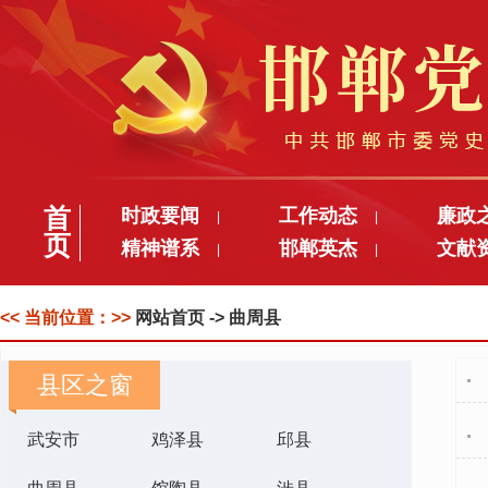
首
时政要闻
工作动态
廉政
|
|
页
精神谱系
邯郸英杰
文献
|
|
<< 当前位置：>>
网站首页
-> 曲周县
县区之窗
武安市
鸡泽县
邱县