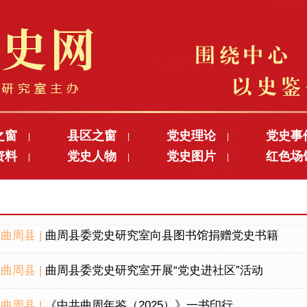
之窗
县区之窗
党史理论
党史事
|
|
|
资料
党史人物
党史图片
红色场
|
|
|
曲周县 |
曲周县委党史研究室向县图书馆捐赠党史书籍
曲周县 |
曲周县委党史研究室开展“党史进社区”活动
曲周县 |
《中共曲周年鉴（2025）》一书印行