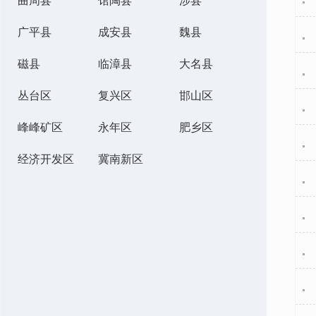
曲周县
馆陶县
涉县
广平县
成安县
魏县
磁县
临漳县
大名县
丛台区
复兴区
邯山区
峰峰矿区
永年区
肥乡区
经济开发区
冀南新区