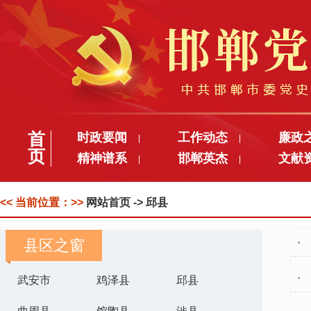
首
时政要闻
工作动态
廉政
|
|
页
精神谱系
邯郸英杰
文献
|
|
<< 当前位置：>>
网站首页
-> 邱县
县区之窗
武安市
鸡泽县
邱县