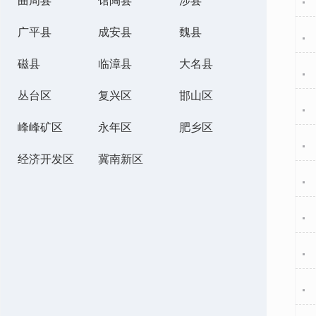
曲周县
馆陶县
涉县
广平县
成安县
魏县
磁县
临漳县
大名县
丛台区
复兴区
邯山区
峰峰矿区
永年区
肥乡区
经济开发区
冀南新区