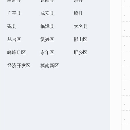
曲周县
馆陶县
涉县
广平县
成安县
魏县
磁县
临漳县
大名县
丛台区
复兴区
邯山区
峰峰矿区
永年区
肥乡区
经济开发区
冀南新区