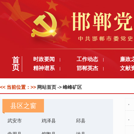
首
时政要闻
工作动态
廉政
|
|
页
精神谱系
邯郸英杰
文献
|
|
<< 当前位置：>>
网站首页
-> 峰峰矿区
县区之窗
武安市
鸡泽县
邱县