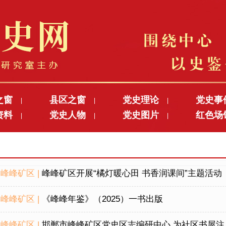
之窗
县区之窗
党史理论
党史事
|
|
|
资料
党史人物
党史图片
红色场
|
|
|
峰峰矿区 |
峰峰矿区开展“橘灯暖心田 书香润课间”主题活动
峰峰矿区 |
《峰峰年鉴》（2025）一书出版
峰峰矿区 |
邯郸市峰峰矿区党史区志编研中心 为社区书屋注