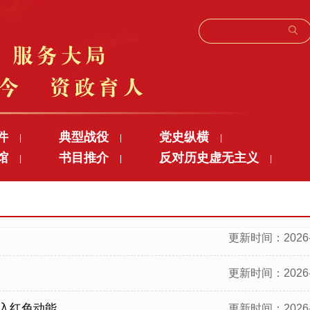
件
典型战役
党史纵横
|
|
|
馆
书目推介
反对历史虚无主义
|
|
|
更新时间：2026-
更新时间：2026-
入红色动能
更新时间：2026-